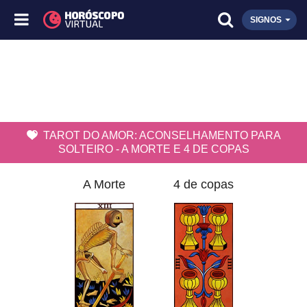
SIGNOS
TAROT DO AMOR: ACONSELHAMENTO PARA
SOLTEIRO - A MORTE E 4 DE COPAS
A Morte
4 de copas