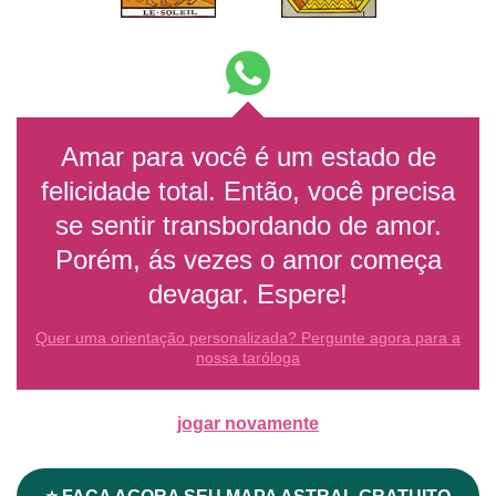
Amar para você é um estado de
felicidade total. Então, você precisa
se sentir transbordando de amor.
Porém, ás vezes o amor começa
devagar. Espere!
Quer uma orientação personalizada? Pergunte agora para a
nossa taróloga
jogar novamente