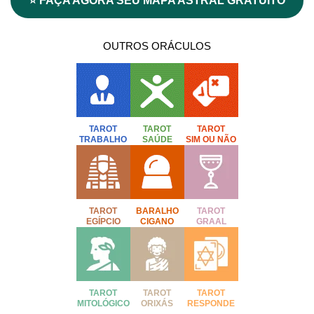
⭐ FAÇA AGORA SEU MAPA ASTRAL GRATUITO
OUTROS ORÁCULOS
TAROT
TAROT
TAROT
TRABALHO
SAÚDE
SIM OU NÃO
TAROT
BARALHO
TAROT
EGÍPCIO
CIGANO
GRAAL
TAROT
TAROT
TAROT
MITOLÓGICO
ORIXÁS
RESPONDE