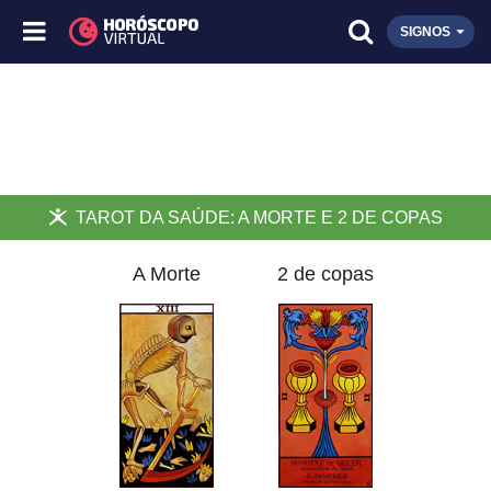
SIGNOS
TAROT DA SAÚDE: A MORTE E 2 DE COPAS
A Morte
2 de copas