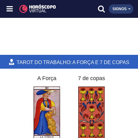
SIGNOS
TAROT DO TRABALHO: A FORÇA E 7 DE COPAS
A Força
7 de copas