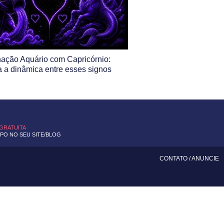
ação Aquário com Capricórnio:
 a dinâmica entre esses signos
 GRATUITA
O NO SEU SITE/BLOG
CONTATO
/
ANUNCIE