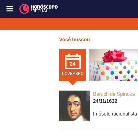
Você buscou
24
NOVEMBRO
Baruch de Spinoza
24/11/1632
Filósofo racionalist