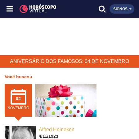
SIGNOS
ANIVERSÁRIO DOS FAMOSOS: 04 DE NOVEMBRO
Você buscou
04
NOVEMBRO
Alfred Heineken
4/11/1923