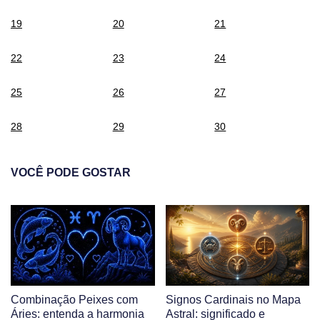
19
20
21
22
23
24
25
26
27
28
29
30
VOCÊ PODE GOSTAR
Combinação Peixes com
Signos Cardinais no Mapa
Áries: entenda a harmonia
Astral: significado e