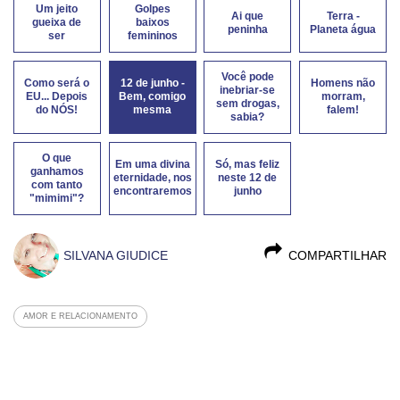
Um jeito
Golpes
Ai que
Terra -
gueixa de
baixos
peninha
Planeta água
ser
femininos
Você pode
Como será o
12 de junho -
Homens não
inebriar-se
EU... Depois
Bem, comigo
morram,
sem drogas,
do NÓS!
mesma
falem!
sabia?
O que
Em uma divina
Só, mas feliz
ganhamos
eternidade, nos
neste 12 de
com tanto
encontraremos
junho
"mimimi"?
SILVANA GIUDICE
COMPARTILHAR
AMOR E RELACIONAMENTO