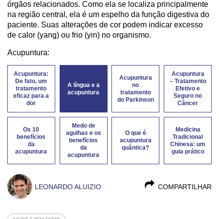
órgãos relacionados. Como ela se localiza principalmente
na região central, ela é um espelho da função digestiva do
paciente. Suas alterações de cor podem indicar excesso
de calor (yang) ou frio (yin) no organismo.
Acupuntura:
Acupuntura:
Acupuntura
Acupuntura
De fato, um
– Tratamento
A língua e a
no
tratamento
Efetivo e
acupuntura
tratamento
eficaz para a
Seguro no
do Parkinson
dor
Câncer
Medo de
Os 10
Medicina
agulhas e os
O que é
benefícios
Tradicional
benefícios
acupuntura
da
Chinesa: um
da
quântica?
acupuntura
guia prático
acupuntura
LEONARDO ALUIZIO
COMPARTILHAR