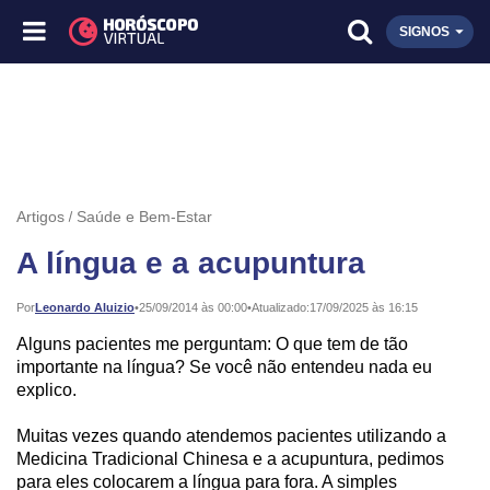
SIGNOS
Artigos
Saúde e Bem-Estar
A língua e a acupuntura
Publicado:
Por
Leonardo Aluizio
•
25/09/2014 às 00:00
•
Atualizado:
17/09/2025 às 16:15
Alguns pacientes me perguntam: O que tem de tão
importante na língua? Se você não entendeu nada eu
explico.
Muitas vezes quando atendemos pacientes utilizando a
Medicina Tradicional Chinesa e a acupuntura, pedimos
para eles colocarem a língua para fora. A simples