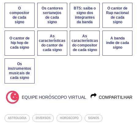
O
Os cantores
BTS: saiba o
O cantor de
compositor
sertanejos
signo dos
Rap nacional
de cada
de cada
integrantes
de cada
signo
signo
da banda
signo
As
As
O cantor de
A banda
características
características
hip hop de
indie de cada
do cantor de
do compositor
cada signo
signo
cada signo
de cada signo
Os
instrumentos
musicais de
cada signo
EQUIPE HORÓSCOPO VIRTUAL
COMPARTILHAR
ASTROLOGIA
DIVERSOS
HOROSCOPO
SIGNOS