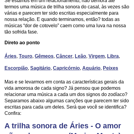
Se estamos em um relacionamento, não demora até
termos uma música de trilha sonora do casal, às vezes são
várias e parecem ter sido escritas especialmente para
nossa relação. E quando terminamos, então? todas as
músicas “dor de cotovelo” caem como uma luva na nossa
tão sofrida fase.
Direto ao ponto
Áries
,
Touro
,
Gêmeos
,
Câncer
,
Leão
,
Virgem
,
Libra
,
Escorpião
,
Sagitário
,
Capricórnio
,
Aquário
,
Peixes
Mas e se levarmos em conta as características gerais da
vida amorosa de cada signo? Já pensou que podemos
relacionar uma música a cada um dos signos do zodíaco?
Separamos abaixo algumas canções que parecem ter sido
escritas para cada um deles. Será que você se identifica?
Confira:
A trilha sonora de Áries - O amor