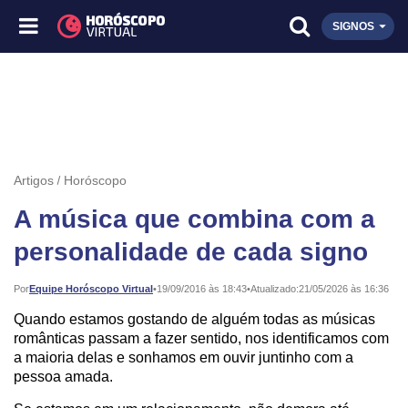
SIGNOS
Artigos
Horóscopo
A música que combina com a
personalidade de cada signo
Publicado:
Por
Equipe Horóscopo Virtual
•
19/09/2016 às 18:43
•
Atualizado:
21/05/2026 às 16:36
Quando estamos gostando de alguém todas as músicas
românticas passam a fazer sentido, nos identificamos com
a maioria delas e sonhamos em ouvir juntinho com a
pessoa amada.