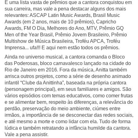
É uma lista vasta de prêmios que a cantora conquistou em
sua carreira, mas vale a pena destacar alguns dos mais
relevantes: ASCAP Latin Music Awards, Brasil Music
Awards (em 2 anos, mais de 10 prêmios), Capricho
Awards, FM O Dia, Melhores do Ano, MTV, Prêmio GQ
Men of the Year Brasil, Prêmio Jovem Brasileiro, Prêmio
Multishow de Música Brasileira, Troféu APCA, Troféu
Imprensa... ufa!!! E aqui nem estão todos os prêmios.
Ainda no universo musical, a cantora comanda o Bloco
das Poderosas, bloco carnavalesco lançado na cidade do
Rio de Janeiro em 2016. Fora da música, Anitta também
arrisca outros projetos, como a série de desenho animado
infantil “Clube da Anittinha”, baseada na própria cantora
(personagem principal), em seus familiares e amigos. São
vários episódios com temas educativos, como comer frutas
e se alimentar bem, respeito às diferenças, a relevância do
perdão, preservação do meio ambiente, ciúmes entre
irmãos, a importância de se desconectar das redes sociais,
e até mesmo a morte e como lidar com ela. Tudo de forma
lúdica e também retratando a infância humilde da cantora.
Vale a pena assistir.