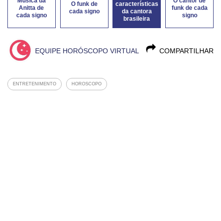
Música da
O cantor de
O funk de
características
Anitta de
funk de cada
cada signo
da cantora
cada signo
signo
brasileira
EQUIPE HORÓSCOPO VIRTUAL
COMPARTILHAR
ENTRETENIMENTO
HOROSCOPO