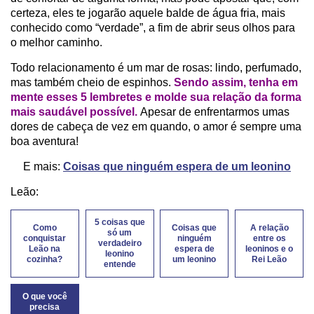
certeza, eles te jogarão aquele balde de água fria, mais
conhecido como “verdade”, a fim de abrir seus olhos para
o melhor caminho.
Todo relacionamento é um mar de rosas: lindo, perfumado,
mas também cheio de espinhos.
Sendo assim, tenha em
mente esses 5 lembretes e molde sua relação da forma
mais saudável possível.
Apesar de enfrentarmos umas
dores de cabeça de vez em quando, o amor é sempre uma
boa aventura!
E mais:
Coisas que ninguém espera de um leonino
Leão:
5 coisas que
Como
Coisas que
A relação
só um
conquistar
ninguém
entre os
verdadeiro
Leão na
espera de
leoninos e o
leonino
cozinha?
um leonino
Rei Leão
entende
O que você
precisa