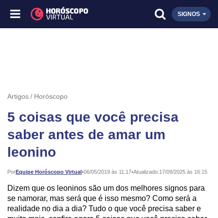
SIGNOS
Artigos
Horóscopo
5 coisas que você precisa
saber antes de amar um
leonino
Publicado:
Por
Equipe Horóscopo Virtual
•
06/05/2019 às 11:17
•
Atualizado:
17/09/2025 às 16:15
Dizem que os leoninos são um dos melhores signos para
se namorar, mas será que é isso mesmo? Como será a
realidade no dia a dia? Tudo o que você precisa saber e