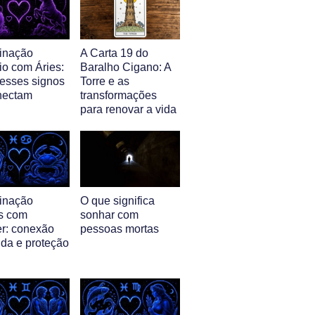
inação
A Carta 19 do
io com Áries:
Baralho Cigano: A
esses signos
Torre e as
nectam
transformações
para renovar a vida
inação
O que significa
s com
sonhar com
r: conexão
pessoas mortas
nda e proteção