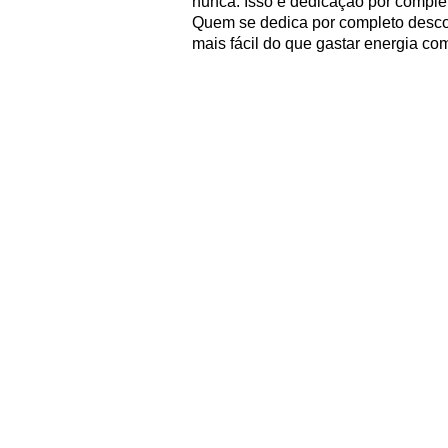
nunca. Isso é dedicação por comple
Quem se dedica por completo descob
mais fácil do que gastar energia c