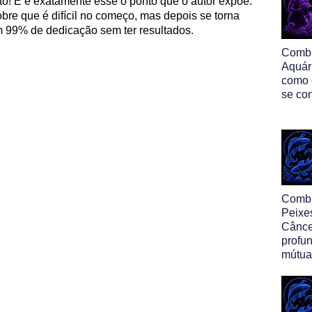
to! E é exatamente esse o ponto que o autor expõe.
re que é difícil no começo, mas depois se torna
om 99% de dedicação sem ter resultados.
Comb
Aquár
como 
se co
Comb
Peixe
Cânce
profu
mútua