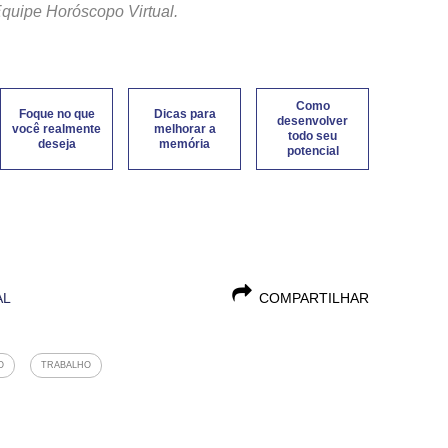
 Equipe Horóscopo Virtual.
Como
Foque no que
Dicas para
desenvolver
você realmente
melhorar a
todo seu
deseja
memória
potencial
AL
COMPARTILHAR
O
TRABALHO