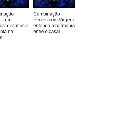
inação
Combinação
s com
Peixes com Virgem:
s: desafios e
entenda a harmonia
nia na
entre o casal
ão