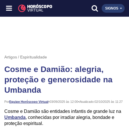
SIGNOS
Artigos
Espiritualidade
Cosme e Damião: alegria,
proteção e generosidade na
Umbanda
Publicado:
Por
Equipe Horóscopo Virtual
•
03/09/2025 às 12:00
•
Atualizado:
02/10/2025 às 11:27
Cosme e Damião são entidades infantis de grande luz na
Umbanda
, conhecidas por irradiar alegria, bondade e
proteção espiritual.