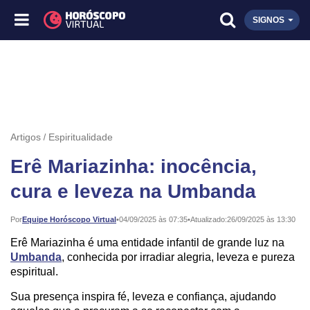
SIGNOS
Artigos
Espiritualidade
Erê Mariazinha: inocência,
cura e leveza na Umbanda
Publicado:
Por
Equipe Horóscopo Virtual
•
04/09/2025 às 07:35
•
Atualizado:
26/09/2025 às 13:30
Erê Mariazinha é uma entidade infantil de grande luz na
Umbanda
, conhecida por irradiar alegria, leveza e pureza
espiritual.
Sua presença inspira fé, leveza e confiança, ajudando