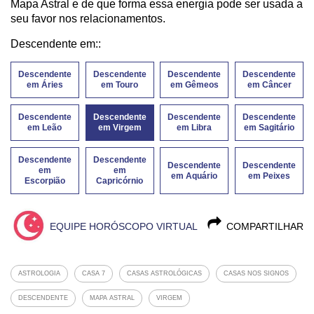
Mapa Astral e de que forma essa energia pode ser usada a
seu favor nos relacionamentos.
Descendente em::
Descendente
Descendente
Descendente
Descendente
em Áries
em Touro
em Gêmeos
em Câncer
Descendente
Descendente
Descendente
Descendente
em Leão
em Virgem
em Libra
em Sagitário
Descendente
Descendente
Descendente
Descendente
em
em
em Aquário
em Peixes
Escorpião
Capricórnio
EQUIPE HORÓSCOPO VIRTUAL
COMPARTILHAR
ASTROLOGIA
CASA 7
CASAS ASTROLÓGICAS
CASAS NOS SIGNOS
DESCENDENTE
MAPA ASTRAL
VIRGEM