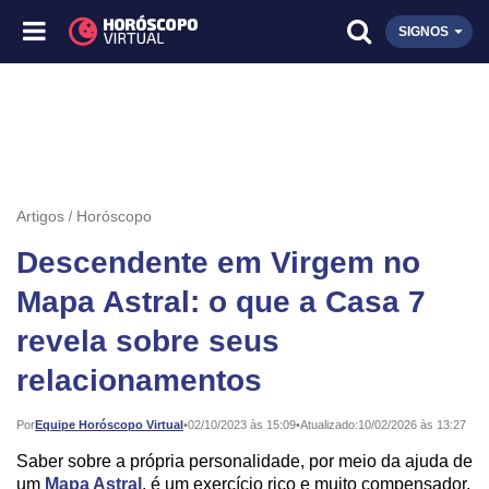
SIGNOS
Artigos
Horóscopo
Descendente em Virgem no
Mapa Astral: o que a Casa 7
revela sobre seus
relacionamentos
Publicado:
Por
Equipe Horóscopo Virtual
•
02/10/2023 às 15:09
•
Atualizado:
10/02/2026 às 13:27
Saber sobre a própria personalidade, por meio da ajuda de
um
Mapa Astral
, é um exercício rico e muito compensador.