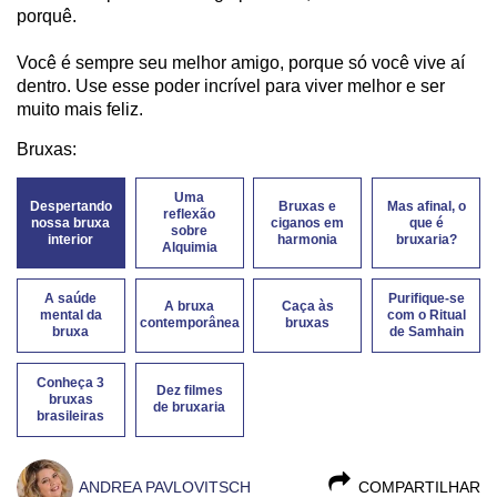
porquê.
Você é sempre seu melhor amigo, porque só você vive aí
dentro. Use esse poder incrível para viver melhor e ser
muito mais feliz.
Bruxas:
Uma
Despertando
Bruxas e
Mas afinal, o
reflexão
nossa bruxa
ciganos em
que é
sobre
interior
harmonia
bruxaria?
Alquimia
A saúde
Purifique-se
A bruxa
Caça às
mental da
com o Ritual
contemporânea
bruxas
bruxa
de Samhain
Conheça 3
Dez filmes
bruxas
de bruxaria
brasileiras
ANDREA PAVLOVITSCH
COMPARTILHAR