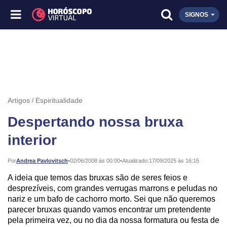
SIGNOS
Artigos
Espiritualidade
Despertando nossa bruxa
interior
Publicado:
Por
Andrea Pavlovitsch
•
02/06/2008 às 00:00
•
Atualizado:
17/09/2025 às 16:15
A ideia que temos das bruxas são de seres feios e
desprezíveis, com grandes verrugas marrons e peludas no
nariz e um bafo de cachorro morto. Sei que não queremos
parecer bruxas quando vamos encontrar um pretendente
pela primeira vez, ou no dia da nossa formatura ou festa de