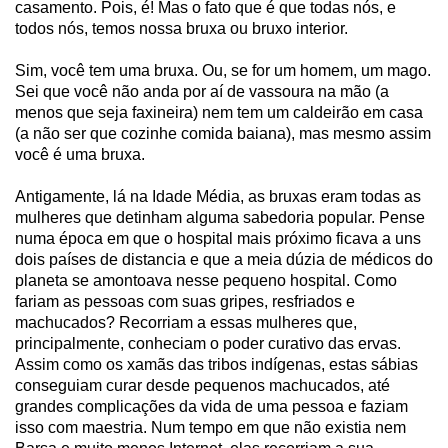
casamento. Pois, é! Mas o fato que é que todas nós, e
todos nós, temos nossa bruxa ou bruxo interior.
Sim, você tem uma bruxa. Ou, se for um homem, um mago.
Sei que você não anda por aí de vassoura na mão (a
menos que seja faxineira) nem tem um caldeirão em casa
(a não ser que cozinhe comida baiana), mas mesmo assim
você é uma bruxa.
Antigamente, lá na Idade Média, as bruxas eram todas as
mulheres que detinham alguma sabedoria popular. Pense
numa época em que o hospital mais próximo ficava a uns
dois países de distancia e que a meia dúzia de médicos do
planeta se amontoava nesse pequeno hospital. Como
fariam as pessoas com suas gripes, resfriados e
machucados? Recorriam a essas mulheres que,
principalmente, conheciam o poder curativo das ervas.
Assim como os xamãs das tribos indígenas, estas sábias
conseguiam curar desde pequenos machucados, até
grandes complicações da vida de uma pessoa e faziam
isso com maestria. Num tempo em que não existia nem