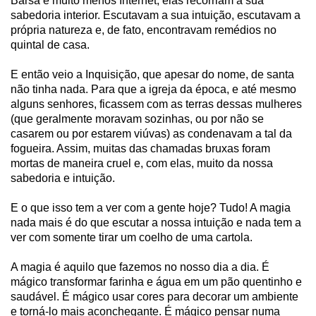
Barsa e muito menos Internet, elas recorriam a sua
sabedoria interior. Escutavam a sua intuição, escutavam a
própria natureza e, de fato, encontravam remédios no
quintal de casa.
E então veio a Inquisição, que apesar do nome, de santa
não tinha nada. Para que a igreja da época, e até mesmo
alguns senhores, ficassem com as terras dessas mulheres
(que geralmente moravam sozinhas, ou por não se
casarem ou por estarem viúvas) as condenavam a tal da
fogueira. Assim, muitas das chamadas bruxas foram
mortas de maneira cruel e, com elas, muito da nossa
sabedoria e intuição.
E o que isso tem a ver com a gente hoje? Tudo! A magia
nada mais é do que escutar a nossa intuição e nada tem a
ver com somente tirar um coelho de uma cartola.
A magia é aquilo que fazemos no nosso dia a dia. É
mágico transformar farinha e água em um pão quentinho e
saudável. É mágico usar cores para decorar um ambiente
e torná-lo mais aconchegante. É mágico pensar numa