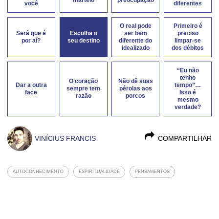
você
diferentes
O real pode
Primeiro é
Será que é
Escolha o
ser bem
preciso
por aí?
seu destino
diferente do
limpar-se
idealizado
dos débitos
“Eu não
tenho
O coração
Não dê suas
Dar a outra
tempo”…
sempre tem
pérolas aos
face
Isso é
razão
porcos
mesmo
verdade?
VINÍCIUS FRANCIS
COMPARTILHAR
AUTOCONHECIMENTO
ESPIRITUALIDADE
PENSAMENTOS