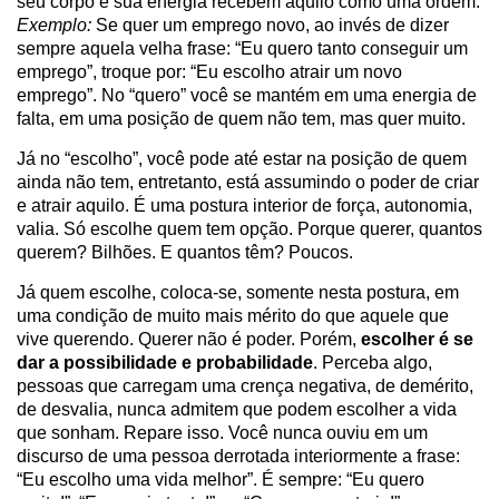
seu corpo e sua energia recebem aquilo como uma ordem.
Exemplo:
Se quer um emprego novo, ao invés de dizer
sempre aquela velha frase: “Eu quero tanto conseguir um
emprego”, troque por: “Eu escolho atrair um novo
emprego”. No “quero” você se mantém em uma energia de
falta, em uma posição de quem não tem, mas quer muito.
Já no “escolho”, você pode até estar na posição de quem
ainda não tem, entretanto, está assumindo o poder de criar
e atrair aquilo. É uma postura interior de força, autonomia,
valia. Só escolhe quem tem opção. Porque querer, quantos
querem? Bilhões. E quantos têm? Poucos.
Já quem escolhe, coloca-se, somente nesta postura, em
uma condição de muito mais mérito do que aquele que
vive querendo. Querer não é poder. Porém,
escolher é se
dar a possibilidade e probabilidade
. Perceba algo,
pessoas que carregam uma crença negativa, de demérito,
de desvalia, nunca admitem que podem escolher a vida
que sonham. Repare isso. Você nunca ouviu em um
discurso de uma pessoa derrotada interiormente a frase:
“Eu escolho uma vida melhor”. É sempre: “Eu quero