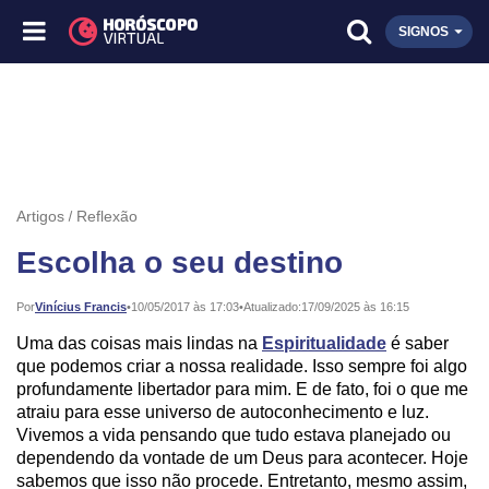
SIGNOS
Artigos
Reflexão
Escolha o seu destino
Publicado:
Por
Vinícius Francis
•
10/05/2017 às 17:03
•
Atualizado:
17/09/2025 às 16:15
Uma das coisas mais lindas na
Espiritualidade
é saber
que podemos criar a nossa realidade. Isso sempre foi algo
profundamente libertador para mim. E de fato, foi o que me
atraiu para esse universo de autoconhecimento e luz.
Vivemos a vida pensando que tudo estava planejado ou
dependendo da vontade de um Deus para acontecer. Hoje
sabemos que isso não procede. Entretanto, mesmo assim,