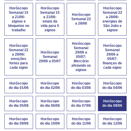
Horóscopo
Horóscopo
Horóscopo
Semanal 15
Semanal 15
Semanal 22
Horóscopo
a 21/06:
a 21/06:
a 28/06:
Semanal 22
signos e
sinais da
energias de
a 28/06
bloqueios no
vida para 5
São João e
trabalho
signos
signos
Horóscopo
Horóscopo
Horóscopo
Semanal
Semanal 22
Semanal
Horóscopo
29/06 a
a 28/06:
29/06 a
Semanal
05/07:
emoções
05/07:
29/06 a 05/07
Mercúrio
fortes para
finanças de
afetando os
cada signo
cada signo
signos
Horóscopo
Horóscopo
Horóscopo
Horóscopo
do dia 01/06
do dia 02/06
do dia 03/06
do dia 04/06
Horóscopo
Horóscopo
Horóscopo
Horóscopo
do dia 05/06
do dia 06/06
do dia 07/06
do dia 08/06
Horóscopo
Horóscopo
Horóscopo
Horóscopo
do dia 09/06
do dia 10/06
do dia 11/06
do dia 12/06