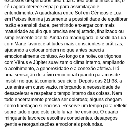
excessos despertados pela Lua Cheia dos últimos dias, o
céu agora oferece espaço para assimilação e
entendimento. A quadratura entre Sol em Gêmeos e Lua
em Peixes ilumina justamente a possibilidade de equilibrar
razão e sensibilidade, permitindo enxergar com mais
maturidade aquilo que precisa ser ajustado, finalizado ou
simplesmente aceito. Ainda na madrugada, o sextil da Lua
com Marte favorece atitudes mais conscientes e práticas,
ajudando a colocar ordem no que antes parecia
emocionalmente confuso. Ao longo da noite, os trígonos
com Vênus e Júpiter suavizam o clima interno, ampliando
o acolhimento, a generosidade e a conexão afetiva. Há
uma sensação de alívio emocional quando paramos de
insistir no que já cumpriu seu ciclo. Depois das 21h38, a
Lua entra em curso vazio, reforçando a necessidade de
desacelerar e respeitar o tempo interno das coisas. Nem
todo encerramento precisa ser doloroso; alguns chegam
como libertação silenciosa. Reserve um tempo para refletir
sobre tudo o que este ciclo lunar lhe ensinou. O quarto
minguante favorece escolhas conscientes, desapegos
gentis e reorganizações emocionais profundas.