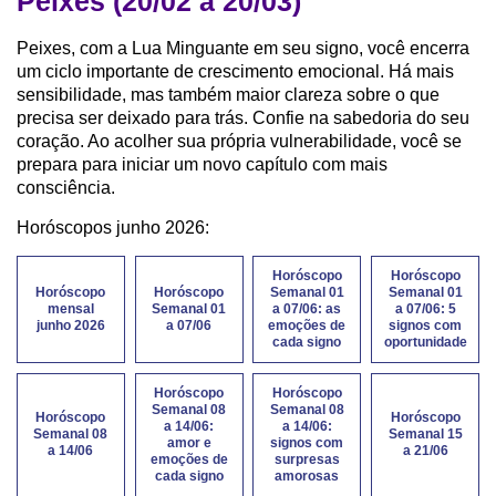
Peixes (20/02 a 20/03)
Peixes, com a Lua Minguante em seu signo, você encerra
um ciclo importante de crescimento emocional. Há mais
sensibilidade, mas também maior clareza sobre o que
precisa ser deixado para trás. Confie na sabedoria do seu
coração. Ao acolher sua própria vulnerabilidade, você se
prepara para iniciar um novo capítulo com mais
consciência.
Horóscopos junho 2026:
Horóscopo
Horóscopo
Horóscopo
Horóscopo
Semanal 01
Semanal 01
mensal
Semanal 01
a 07/06: as
a 07/06: 5
junho 2026
a 07/06
emoções de
signos com
cada signo
oportunidade
Horóscopo
Horóscopo
Semanal 08
Semanal 08
Horóscopo
Horóscopo
a 14/06:
a 14/06:
Semanal 08
Semanal 15
amor e
signos com
a 14/06
a 21/06
emoções de
surpresas
cada signo
amorosas