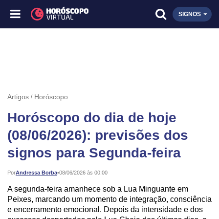
SIGNOS
Artigos
Horóscopo
Horóscopo do dia de hoje
(08/06/2026): previsões dos
signos para Segunda-feira
Publicado:
Por
Andressa Borba
•
08/06/2026 às 00:00
A segunda-feira amanhece sob a Lua Minguante em
Peixes, marcando um momento de integração, consciência
e encerramento emocional. Depois da intensidade e dos