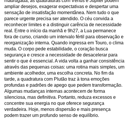
madrugada, as quadraturas com Vênus e Júpiter podem
ampliar desejos, exagerar expectativas e despertar uma
sensação de insatisfação momentânea. Nem tudo o que
parece urgente precisa ser atendido. O céu convida a
reconhecer limites e a distinguir carência de necessidade
real. Entre o início da manhã e 9h27, a Lua permanece
fora de curso, criando um intervalo fértil para observação e
reorganização interna. Quando ingressa em Touro, o clima
muda. O corpo pede estabilidade, o coração busca
segurança e cresce a necessidade de desacelerar para
sentir o que é essencial. A vida volta a ganhar consistência
através das pequenas coisas: uma rotina mais simples, um
ambiente acolhedor, uma escolha concreta. No fim da
tarde, a quadratura com Plutão traz à tona emoções
profundas e padrões de apego que pedem transformação.
Algumas mudanças internas acontecem de forma
silenciosa, mas definitiva. Portanto, reduza excessos e
concentre sua energia no que oferece segurança
verdadeira. Hoje, menos dispersão e mais presença
podem trazer um profundo senso de equilíbrio.