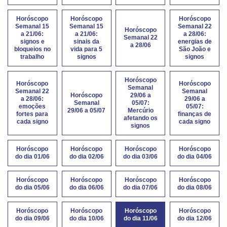
Horóscopo
Horóscopo
Horóscopo
Semanal 15
Semanal 15
Semanal 22
Horóscopo
a 21/06:
a 21/06:
a 28/06:
Semanal 22
signos e
sinais da
energias de
a 28/06
bloqueios no
vida para 5
São João e
trabalho
signos
signos
Horóscopo
Horóscopo
Horóscopo
Semanal
Semanal 22
Semanal
Horóscopo
29/06 a
a 28/06:
29/06 a
Semanal
05/07:
emoções
05/07:
29/06 a 05/07
Mercúrio
fortes para
finanças de
afetando os
cada signo
cada signo
signos
Horóscopo
Horóscopo
Horóscopo
Horóscopo
do dia 01/06
do dia 02/06
do dia 03/06
do dia 04/06
Horóscopo
Horóscopo
Horóscopo
Horóscopo
do dia 05/06
do dia 06/06
do dia 07/06
do dia 08/06
Horóscopo
Horóscopo
Horóscopo
Horóscopo
do dia 09/06
do dia 10/06
do dia 11/06
do dia 12/06