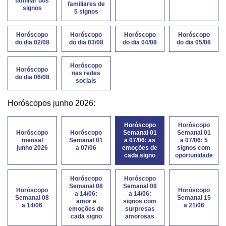
familiar dos
familiares de
signos
5 signos
Horóscopo
Horóscopo
Horóscopo
Horóscopo
do dia 02/08
do dia 03/08
do dia 04/08
do dia 05/08
Horóscopo
Horóscopo
nas redes
do dia 06/08
sociais
Horóscopos junho 2026:
Horóscopo
Horóscopo
Horóscopo
Horóscopo
Semanal 01
Semanal 01
mensal
Semanal 01
a 07/06: as
a 07/06: 5
junho 2026
a 07/06
emoções de
signos com
cada signo
oportunidade
Horóscopo
Horóscopo
Semanal 08
Semanal 08
Horóscopo
Horóscopo
a 14/06:
a 14/06:
Semanal 08
Semanal 15
amor e
signos com
a 14/06
a 21/06
emoções de
surpresas
cada signo
amorosas