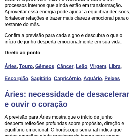
processos internos que ainda estão em transformação.
Aproveitar essa energia pode ajudar a equilibrar decisões,
fortalecer relações e trazer mais clareza emocional para o
restante do mês.
Confira a previsão para cada signo e descubra o que o
início de junho desperta emocionalmente em sua vida:
Direto ao ponto
Áries
,
Touro
,
Gêmeos
,
Câncer
,
Leão
,
Virgem
,
Libra
,
Escorpião
,
Sagitário
,
Capricórnio
,
Aquário
,
Peixes
Áries: necessidade de desacelerar
e ouvir o coração
A previsão para Áries mostra que o início de junho
desperta reflexões profundas sobre propósito, direção e
equilíbrio emocional. O horóscopo semanal indica que