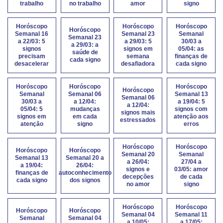
trabalho
no trabalho
amor
signo
Horóscopo
Horóscopo
Horóscopo
Horóscopo
Semanal 16
Semanal 23
Semanal
Semanal 23
a 22/03: 5
a 29/03: 5
30/03 a
a 29/03: a
signos
signos em
05/04: as
saúde de
precisam
semana
finanças de
cada signo
desacelerar
desafiadora
cada signo
Horóscopo
Horóscopo
Horóscopo
Horóscopo
Semanal
Semanal 06
Semanal 13
Semanal 06
30/03 a
a 12/04:
a 19/04: 5
a 12/04:
05/04: 5
mudanças
signos com
signos mais
signos em
em cada
atenção aos
estressados
atenção
signo
erros
Horóscopo
Horóscopo
Horóscopo
Horóscopo
Semanal 20
Semanal
Semanal 13
Semanal 20 a
a 26/04:
27/04 a
a 19/04:
26/04:
signos e
03/05: amor
finanças de
autoconhecimento
decepções
de cada
cada signo
dos signos
no amor
signo
Horóscopo
Horóscopo
Horóscopo
Horóscopo
Semanal 04
Semanal 11
Semanal
Semanal 04
a 10/05:
a 17/05: