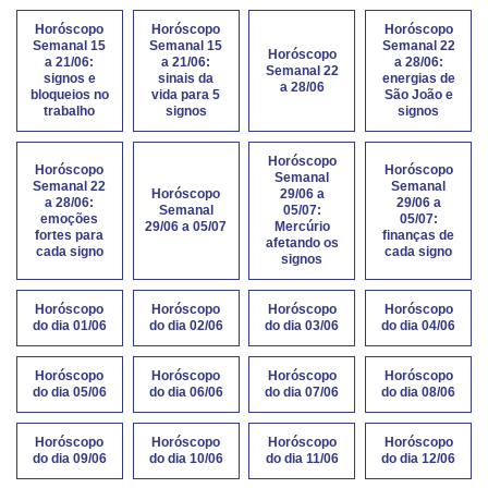
Horóscopo
Horóscopo
Horóscopo
Semanal 15
Semanal 15
Semanal 22
Horóscopo
a 21/06:
a 21/06:
a 28/06:
Semanal 22
signos e
sinais da
energias de
a 28/06
bloqueios no
vida para 5
São João e
trabalho
signos
signos
Horóscopo
Horóscopo
Horóscopo
Semanal
Semanal 22
Semanal
Horóscopo
29/06 a
a 28/06:
29/06 a
Semanal
05/07:
emoções
05/07:
29/06 a 05/07
Mercúrio
fortes para
finanças de
afetando os
cada signo
cada signo
signos
Horóscopo
Horóscopo
Horóscopo
Horóscopo
do dia 01/06
do dia 02/06
do dia 03/06
do dia 04/06
Horóscopo
Horóscopo
Horóscopo
Horóscopo
do dia 05/06
do dia 06/06
do dia 07/06
do dia 08/06
Horóscopo
Horóscopo
Horóscopo
Horóscopo
do dia 09/06
do dia 10/06
do dia 11/06
do dia 12/06