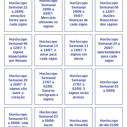
Horóscopo
Horóscopo
Horóscopo
Horóscopo
Semanal
Semanal 22
Semanal
Semanal 06
29/06 a
a 28/06:
29/06 a
a 12/07:
05/07:
emoções
05/07:
ilusões
Mercúrio
fortes para
finanças de
financeiras
afetando os
cada signo
cada signo
dos signos
signos
Horóscopo
Horóscopo
Horóscopo
Horóscopo
Semanal 06
Semanal 20 a
Semanal 13
Semanal 13
a 12/07: 5
26/07:
a 19/07: o
a 19/07: 5
signos
oportunidades
amor para
signos em
impactados
para cada
cada signo
alerta
por Netuno
signo
Horóscopo
Horóscopo
Horóscopo
Semanal
Semanal 20
Semanal
27/07 a
Horóscopo
a 26/07: 5
27/07 a
02/08:
Semanal 03
signos vão
02/08: 5
Saturno
a 09/08
ouvir o
signos terão
retrógrado e
coração
provas
signos
Horóscopo
Horóscopo
Semanal 03
Semanal 03
a 09/08:
Horóscopo
Horóscopo
a 09/08: vida
laços
de Amanhã
do dia 01/08