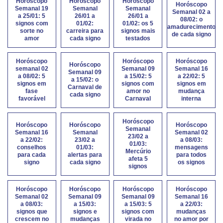
Horóscopo
Horóscopo
Horóscopo
Horóscopo
Semanal 19
Semanal
Semanal
Semanal 02 a
a 25/01: 5
26/01 a
26/01 a
08/02: o
signos com
01/02:
01/02: os 5
amadurecimento
sorte no
carreira para
signos mais
de cada signo
amor
cada signo
testados
Horóscopo
Horóscopo
Horóscopo
Horóscopo
semanal 02
Semanal 09
Semanal 16
Semanal 09
a 08/02: 5
a 15/02: 5
a 22/02: 5
a 15/02: o
signos em
signos com
signos em
Carnaval de
fase
amor no
mudança
cada signo
favorável
Carnaval
interna
Horóscopo
Horóscopo
Horóscopo
Horóscopo
Semanal
Semanal 16
Semanal
Semanal 02
23/02 a
a 22/02:
23/02 a
a 08/03:
01/03:
conselhos
01/03:
mensagens
Mercúrio
para cada
alertas para
para todos
afeta 5
signo
cada signo
os signos
signos
Horóscopo
Horóscopo
Horóscopo
Horóscopo
Semanal 02
Semanal 09
Semanal 09
Semanal 16
a 08/03:
a 15/03:
a 15/03: 5
a 22/03:
signos que
signos e
signos com
mudanças
crescem no
mudanças
virada no
no amor por