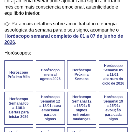
coração tenta revelar pode ajudar cada signo a iniciar o
mês com mais consciência emocional, autenticidade e
equilíbrio interior.
👉 Para mais detalhes sobre amor, trabalho e energia
astrológica da semana para o seu signo, acompanhe o
Horóscopo semanal completo de 01 a 07 de junho de
2026
.
Horóscopos:
Horóscopo
Horóscopo
Horóscopo
Semanal 05
Horóscopo
mensal
Próxima
a 11/01:
Próximo Mês
agosto 2026
Semana
abertura do
ciclo de 2026
Horóscopo
Horóscopo
Horóscopo
Horóscopo
Semanal 12
Semanal 12
Semanal 19
Semanal 05
a 18/01: cura
a 18/01: 5
a 25/01:
a 11/01:
emocional
signos
evolução
alertas para
para os
enfrentam
para cada
iniciar 2026
signos
mudanças
signo