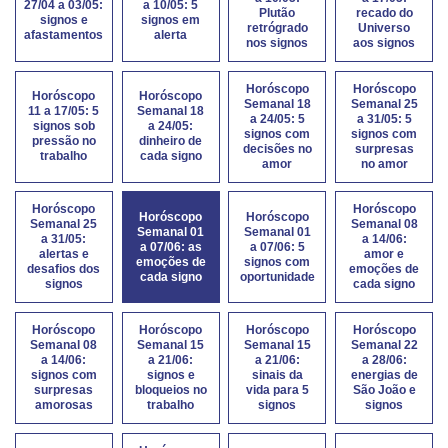
27/04 a 03/05:
a 10/05: 5
Plutão
recado do
signos e
signos em
retrógrado
Universo
afastamentos
alerta
nos signos
aos signos
Horóscopo
Horóscopo
Horóscopo
Horóscopo
Semanal 18
Semanal 25
11 a 17/05: 5
Semanal 18
a 24/05: 5
a 31/05: 5
signos sob
a 24/05:
signos com
signos com
pressão no
dinheiro de
decisões no
surpresas
trabalho
cada signo
amor
no amor
Horóscopo
Horóscopo
Horóscopo
Horóscopo
Semanal 25
Semanal 08
Semanal 01
Semanal 01
a 31/05:
a 14/06:
a 07/06: as
a 07/06: 5
alertas e
amor e
emoções de
signos com
desafios dos
emoções de
cada signo
oportunidade
signos
cada signo
Horóscopo
Horóscopo
Horóscopo
Horóscopo
Semanal 08
Semanal 15
Semanal 15
Semanal 22
a 14/06:
a 21/06:
a 21/06:
a 28/06:
signos com
signos e
sinais da
energias de
surpresas
bloqueios no
vida para 5
São João e
amorosas
trabalho
signos
signos