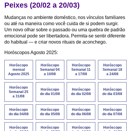
Peixes (20/02 a 20/03)
Mudanças no ambiente doméstico, nos vínculos familiares
ou até na maneira como você cuida de si podem surgir.
Um novo olhar sobre o passado ou uma quebra de padrão
emocional pode ser libertadora. Permita-se sentir diferente
do habitual — e criar novos rituais de aconchego.
Horóscopos Agosto 2025:
Horóscopo
Horóscopo
Horóscopo
Horóscopo
mensal
Semanal 04
Semanal 11
Semanal 18
Agosto 2025
a 10/08
a 17/08
a 24/08
Horóscopo
Horóscopo
Horóscopo
Horóscopo
Semanal 25
do dia 01/08
do dia 02/08
do dia 03/08
a 31/08
Horóscopo
Horóscopo
Horóscopo
Horóscopo
do dia 04/08
do dia 05/08
do dia 06/08
do dia 07/08
Horóscopo
Horóscopo
Horóscopo
Horóscopo