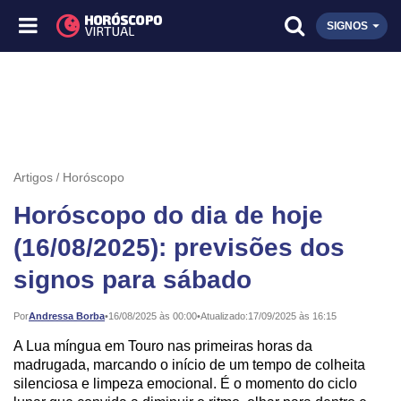
SIGNOS
Artigos
Horóscopo
Horóscopo do dia de hoje
(16/08/2025): previsões dos
signos para sábado
Publicado:
Por
Andressa Borba
•
16/08/2025 às 00:00
•
Atualizado:
17/09/2025 às 16:15
A Lua míngua em Touro nas primeiras horas da
madrugada, marcando o início de um tempo de colheita
silenciosa e limpeza emocional. É o momento do ciclo