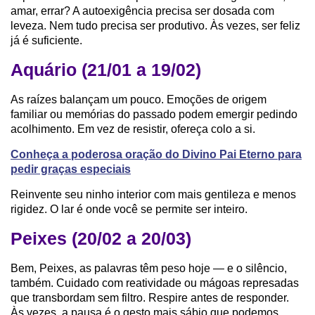
amar, errar? A autoexigência precisa ser dosada com
leveza. Nem tudo precisa ser produtivo. Às vezes, ser feliz
já é suficiente.
Aquário (21/01 a 19/02)
As raízes balançam um pouco. Emoções de origem
familiar ou memórias do passado podem emergir pedindo
acolhimento. Em vez de resistir, ofereça colo a si.
Conheça a poderosa oração do Divino Pai Eterno para
pedir graças especiais
Reinvente seu ninho interior com mais gentileza e menos
rigidez. O lar é onde você se permite ser inteiro.
Peixes (20/02 a 20/03)
Bem, Peixes, as palavras têm peso hoje — e o silêncio,
também. Cuidado com reatividade ou mágoas represadas
que transbordam sem filtro. Respire antes de responder.
Às vezes, a pausa é o gesto mais sábio que podemos