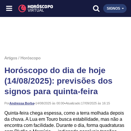
SIGNOS
Artigos
Horóscopo
Horóscopo do dia de hoje
(14/08/2025): previsões dos
signos para quinta-feira
Publicado:
Por
Andressa Borba
•
14/08/2025 às 00:00
•
Atualizado:
17/09/2025 às 16:15
Quinta-feira chega espessa, como a terra molhada depois
da chuva. A Lua em Touro busca estabilidade, mas não a
encontra com facilidade. Durante o dia, forma quadraturas