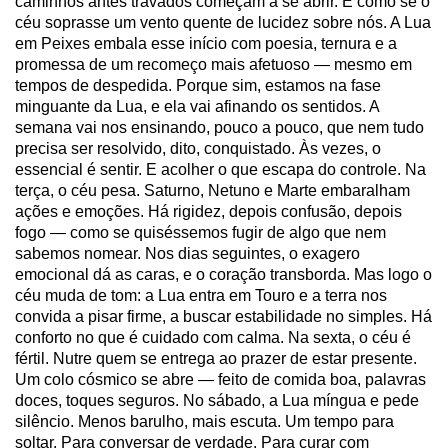
caminhos antes travados começam a se abrir. É como se o
céu soprasse um vento quente de lucidez sobre nós. A Lua
em Peixes embala esse início com poesia, ternura e a
promessa de um recomeço mais afetuoso — mesmo em
tempos de despedida. Porque sim, estamos na fase
minguante da Lua, e ela vai afinando os sentidos. A
semana vai nos ensinando, pouco a pouco, que nem tudo
precisa ser resolvido, dito, conquistado. Às vezes, o
essencial é sentir. E acolher o que escapa do controle. Na
terça, o céu pesa. Saturno, Netuno e Marte embaralham
ações e emoções. Há rigidez, depois confusão, depois
fogo — como se quiséssemos fugir de algo que nem
sabemos nomear. Nos dias seguintes, o exagero
emocional dá as caras, e o coração transborda. Mas logo o
céu muda de tom: a Lua entra em Touro e a terra nos
convida a pisar firme, a buscar estabilidade no simples. Há
conforto no que é cuidado com calma. Na sexta, o céu é
fértil. Nutre quem se entrega ao prazer de estar presente.
Um colo cósmico se abre — feito de comida boa, palavras
doces, toques seguros. No sábado, a Lua míngua e pede
silêncio. Menos barulho, mais escuta. Um tempo para
soltar. Para conversar de verdade. Para curar com