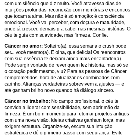
com um silêncio que diz muito. Você atravessa dias de
intuições profundas, reconexão com memórias e encontros
que tocam a alma. Mas não é só emoção: é consciência
emocional. Você vai perceber, com doçura e maturidade,
onde já cresceu demais pra caber nas mesmas histórias. O
céu te guia com suavidade, mas firmeza. Confie.
Câncer no amor:
Solteiro(a), essa semana o crush pode
ser... você mesmo(a). E olha, que delícia! Os reencontros
com sua essência te deixam ainda mais encantador(a).
Pode surgir vontade de rever quem fez história, mas só se
o coração pedir mesmo, viu? Para as pessoas de Câncer
comprometidos: hora de atualizar os combinados com
carinho. Alianças verdadeiras sobrevivem a ajustes — e
até ganham brilho novo quando há diálogo sincero.
Câncer no trabalho:
No campo profissional, o céu te
convida a liderar com sensibilidade, sem abrir mão da
firmeza. É um bom momento para retomar projetos antigos
com uma nova visão. Ideias criativas ganham força, mas
exigem estrutura. Organize-se, escute sua intuição
estratégica e dê o primeiro passo com segurança. Evite