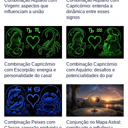
Combinação Aquário com
Combinação Aquário com
Virgem: aspectos que
Capricórnio: entenda a
influenciam a união
dinâmica entre esses
signos
Combinação Capricórnio
Combinação Capricórnio
com Escorpião: energia e
com Aquário: desafios e
personalidade do casal
potencialidades do par
Combinação Peixes com
Conjunção no Mapa Astral:
Câncer: conexão profunda e
significado e influência