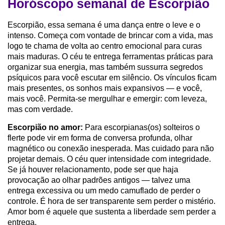
Horóscopo semanal de Escorpião
Escorpião, essa semana é uma dança entre o leve e o
intenso. Começa com vontade de brincar com a vida, mas
logo te chama de volta ao centro emocional para curas
mais maduras. O céu te entrega ferramentas práticas para
organizar sua energia, mas também sussurra segredos
psíquicos para você escutar em silêncio. Os vínculos ficam
mais presentes, os sonhos mais expansivos — e você,
mais você. Permita-se mergulhar e emergir: com leveza,
mas com verdade.
Escorpião no amor:
Para escorpianas(os) solteiros o
flerte pode vir em forma de conversa profunda, olhar
magnético ou conexão inesperada. Mas cuidado para não
projetar demais. O céu quer intensidade com integridade.
Se já houver relacionamento, pode ser que haja
provocação ao olhar padrões antigos — talvez uma
entrega excessiva ou um medo camuflado de perder o
controle. É hora de ser transparente sem perder o mistério.
Amor bom é aquele que sustenta a liberdade sem perder a
entrega.