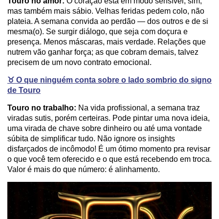
Touro no amor:
O coração está em modo sensível, sim,
mas também mais sábio. Velhas feridas pedem colo, não
plateia. A semana convida ao perdão — dos outros e de si
mesma(o). Se surgir diálogo, que seja com doçura e
presença. Menos máscaras, mais verdade. Relações que
nutrem vão ganhar força; as que cobram demais, talvez
precisem de um novo contrato emocional.
♉️ O que ninguém conta sobre o lado sombrio do signo
de Touro
Touro no trabalho:
Na vida profissional, a semana traz
viradas sutis, porém certeiras. Pode pintar uma nova ideia,
uma virada de chave sobre dinheiro ou até uma vontade
súbita de simplificar tudo. Não ignore os insights
disfarçados de incômodo! É um ótimo momento pra revisar
o que você tem oferecido e o que está recebendo em troca.
Valor é mais do que número: é alinhamento.