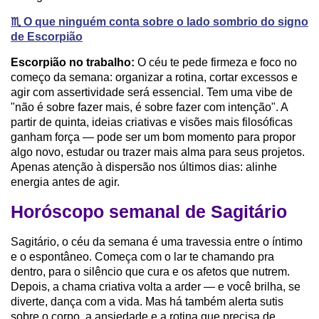
♏️ O que ninguém conta sobre o lado sombrio do signo
de Escorpião
Escorpião no trabalho:
O céu te pede firmeza e foco no
começo da semana: organizar a rotina, cortar excessos e
agir com assertividade será essencial. Tem uma vibe de
"não é sobre fazer mais, é sobre fazer com intenção". A
partir de quinta, ideias criativas e visões mais filosóficas
ganham força — pode ser um bom momento para propor
algo novo, estudar ou trazer mais alma para seus projetos.
Apenas atenção à dispersão nos últimos dias: alinhe
energia antes de agir.
Horóscopo semanal de Sagitário
Sagitário, o céu da semana é uma travessia entre o íntimo
e o espontâneo. Começa com o lar te chamando pra
dentro, para o silêncio que cura e os afetos que nutrem.
Depois, a chama criativa volta a arder — e você brilha, se
diverte, dança com a vida. Mas há também alerta sutis
sobre o corpo, a ansiedade e a rotina que precisa de