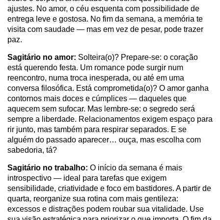
ajustes. No amor, o céu esquenta com possibilidade de
entrega leve e gostosa. No fim da semana, a memória te
visita com saudade — mas em vez de pesar, pode trazer
paz.
Sagitário no amor:
Solteira(o)? Prepare-se: o coração
está querendo festa. Um romance pode surgir num
reencontro, numa troca inesperada, ou até em uma
conversa filosófica. Está comprometida(o)? O amor ganha
contornos mais doces e cúmplices — daqueles que
aquecem sem sufocar. Mas lembre-se: o segredo será
sempre a liberdade. Relacionamentos exigem espaço para
rir junto, mas também para respirar separados. E se
alguém do passado aparecer… ouça, mas escolha com
sabedoria, tá?
Sagitário no trabalho:
O início da semana é mais
introspectivo — ideal para tarefas que exigem
sensibilidade, criatividade e foco em bastidores. A partir de
quarta, reorganize sua rotina com mais gentileza:
excessos e distrações podem roubar sua vitalidade. Use
sua visão estratégica para priorizar o que importa. O fim da