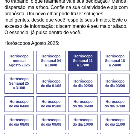
no trabalho: o que realmente vale sua dedicação? Menos
dispersão, mais foco. Confie na sua criatividade e aja com
propósito. Um novo olhar pode trazer soluções
inteligentes, desde que você respeite seus limites. Evite o
excesso de informação: discernimento é seu maior aliado.
O essencial já pulsa dentro de você.
Horóscopos Agosto 2025:
Horóscopo
Horóscopo
Horóscopo
Horóscopo
mensal
Semanal 04
Semanal 11
Semanal 18
Agosto 2025
a 10/08
a 17/08
a 24/08
Horóscopo
Horóscopo
Horóscopo
Horóscopo
Semanal 25
do dia 01/08
do dia 02/08
do dia 03/08
a 31/08
Horóscopo
Horóscopo
Horóscopo
Horóscopo
do dia 04/08
do dia 05/08
do dia 06/08
do dia 07/08
Horóscopo
Horóscopo
Horóscopo
Horóscopo
do dia 08/08
do dia 09/08
do dia 10/08
do dia 11/08