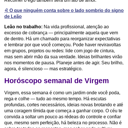
Recolher o ego também será um ato de amor.
♌️ O que ninguém conta sobre o lado sombrio do signo
de Leão
Leão no trabalho:
Na vida profissional, atenção ao
excesso de cobrança — principalmente aquela que vem
de dentro. Há um chamado para reorganizar expectativas
e lembrar por que você começou. Pode haver reviravoltas
em grupos, projetos ou redes: lide com jogo de cintura,
mas sem abrir mão da sua verdade. Ideias brilhantes virão
nos momentos de pausa. Planeje antes de agir. Seu brilho,
agora, é silencioso — mas estratégico.
Horóscopo semanal de Virgem
Virgem, essa semana é como um jardim onde você poda,
rega e colhe — tudo ao mesmo tempo. Há escutas
profundas, cortes necessários, ideias novas brotando e até
uma coragem tímida que começa a ganhar corpo. O céu te
convida a soltar um pouco as rédeas do controle e confiar
que, mesmo sem perfeição, há beleza no processo. Não é