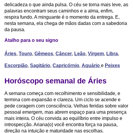
delicadeza o que ainda pulsa. O céu se torna mais leve, as
palavras encontram seus caminhos e a alma, enfim,
respira fundo. A minguante é o momento da entrega. E,
nesta semana, ela chega de mãos dadas com a sabedoria
da pausa.
Atalho para o seu signo
Áries
,
Touro
,
Gêmeos
,
Câncer
,
Leão
,
Virgem
,
Libra
,
Escorpião
,
Sagitário
,
Capricórnio
,
Aquário
e
Peixes
Horóscopo semanal de Áries
A semana começa com recolhimento e sensibilidade, e
termina com expansão e clareza. Um ciclo se acende e
pede coragem com consciência. Velhas feridas sobre valor
pessoal emergem, mas abrem espaço para uma presença
mais inteira. O céu convida ao equilíbrio entre impulso e
introspecção. Ariana(o) você encontra força na pausa,
direção na intuição e maturidade nas escolhas.