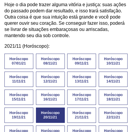
Hoje o dia pode trazer alguma vitória e justiça: suas ações
do passado podem dar resultado, e isso trará satisfação.
Outra coisa é que sua intuição está grande e você pode
querer ouvir seu coração. Se conseguir fazer isso, poderá
se livrar de situações embaraçosas ou arriscadas,
mantendo seu dia sob controle.
2021/11 (Horóscopo):
Horóscopo
Horóscopo
Horóscopo
Horóscopo
07/01/21
08/11/21
09/11/21
10/11/21
Horóscopo
Horóscopo
Horóscopo
Horóscopo
11/11/21
12/11/21
13/11/21
14/11/21
Horóscopo
Horóscopo
Horóscopo
Horóscopo
15/11/21
16/11/21
17/11/21
18/11/21
Horóscopo
Horóscopo
Horóscopo
Horóscopo
19/11/21
20/11/21
21/11/21
22/11/21
Horóscopo
Horóscopo
Horóscopo
Horóscopo