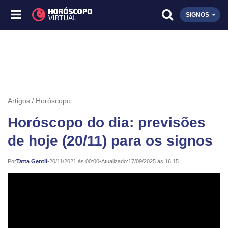
SIGNOS
Artigos
Horóscopo
Horóscopo do dia: previsões
de hoje (20/11) para os signos
Publicado:
Por
Tatta Gentil
•
20/11/2021 às 00:00
•
Atualizado:
17/09/2025 às 16:15