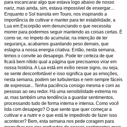
para escancarar algo que estava logo abaixo de nosso
nariz, mas ainda, sim, estava impossível de enxergar…
Enquanto o Sol transita em Touro, nos inspirando a
importância de cultivar e manter para ter estabilidade, a
Lua em Escorpião vem denunciando o que necessita
morrer para podermos seguir mantendo as coisas certas. É
como se, no ímpeto do acumular, na intenção de ter
segurança, acabamos guardando peso demais, que
estagna a nossa energia criativa. Então, nesta semana,
temos o convite ao desapego. Pode ter certeza de que
ficará bem nítido qual a página que precisamos virar em
nossa história. A Lua está em exílio nesse signo, ou seja,
se sente desconfortável e isso significa que as emoções,
nesta semana, podem ser turbulentas e nem sempre fáceis
de expressar... Tenha paciência consigo mesma e com as
pessoas ao seu redor. Há uma sensibilidade extrema no
ar, mas também uma tendência a guardar sentimentos,
processando tudo de forma interna e intensa. Como você
lida com desapego? O que sente que quer começar a
cultivar e a nutrir e o que está te impedindo de fazer isso
acontecer? Bem, esta semana nos pede coragem para