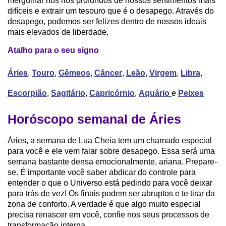
mergulhar nos rios profundos de nossos sentimentos mais
difíceis e extrair um tesouro que é o desapego. Através do
desapego, podemos ser felizes dentro de nossos ideais
mais elevados de liberdade.
Atalho para o seu signo
Áries
,
Touro
,
Gêmeos
,
Câncer
,
Leão
,
Virgem
,
Libra
,
Escorpião
,
Sagitário
,
Capricórnio
,
Aquário
e
Peixes
Horóscopo semanal de Áries
Áries, a semana de Lua Cheia tem um chamado especial
para você e ele vem falar sobre desapego. Essa será uma
semana bastante densa emocionalmente, ariana. Prepare-
se. É importante você saber abdicar do controle para
entender o que o Universo está pedindo para você deixar
para trás de vez! Os finais podem ser abruptos e te tirar da
zona de conforto. A verdade é que algo muito especial
precisa renascer em você, confie nos seus processos de
transformação interna.