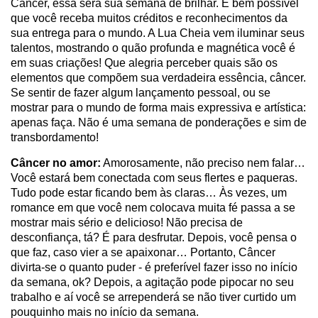
Câncer, essa será sua semana de brilhar. É bem possível
que você receba muitos créditos e reconhecimentos da
sua entrega para o mundo. A Lua Cheia vem iluminar seus
talentos, mostrando o quão profunda e magnética você é
em suas criações! Que alegria perceber quais são os
elementos que compõem sua verdadeira essência, câncer.
Se sentir de fazer algum lançamento pessoal, ou se
mostrar para o mundo de forma mais expressiva e artística:
apenas faça. Não é uma semana de ponderações e sim de
transbordamento!
Câncer no amor:
Amorosamente, não preciso nem falar…
Você estará bem conectada com seus flertes e paqueras.
Tudo pode estar ficando bem às claras… Às vezes, um
romance em que você nem colocava muita fé passa a se
mostrar mais sério e delicioso! Não precisa de
desconfiança, tá? É para desfrutar. Depois, você pensa o
que faz, caso vier a se apaixonar… Portanto, Câncer
divirta-se o quanto puder - é preferível fazer isso no início
da semana, ok? Depois, a agitação pode pipocar no seu
trabalho e aí você se arrependerá se não tiver curtido um
pouquinho mais no início da semana.