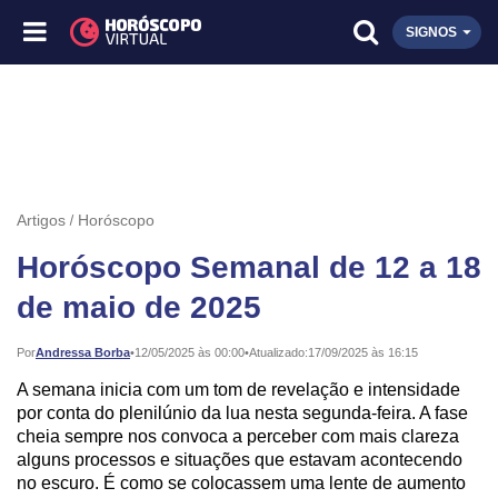
SIGNOS
Artigos
Horóscopo
Horóscopo Semanal de 12 a 18
de maio de 2025
Publicado:
Por
Andressa Borba
•
12/05/2025 às 00:00
•
Atualizado:
17/09/2025 às 16:15
A semana inicia com um tom de revelação e intensidade
por conta do plenilúnio da lua nesta segunda-feira. A fase
cheia sempre nos convoca a perceber com mais clareza
alguns processos e situações que estavam acontecendo
no escuro. É como se colocassem uma lente de aumento