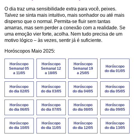
O dia traz uma sensibilidade extra para você, peixes.
Talvez se sinta mais intuitivo, mais sonhador ou até mais
disperso que o normal. Permita-se fluir sem tantas
amarras, mas sem perder a conexão com a realidade. Se
uma emoção vier forte, acolha. Nem tudo precisa de um
motivo lógico – às vezes, sentir já é suficiente.
Horóscopos Maio 2025:
Horóscopo
Horóscopo
Horóscopo
Horóscopo
Semanal 05
Semanal 12
Semanal 19
do dia 01/05
a 11/05
a 18/05
a 25/05
Horóscopo
Horóscopo
Horóscopo
Horóscopo
do dia 02/05
do dia 03/05
do dia 04/05
do dia 05/05
Horóscopo
Horóscopo
Horóscopo
Horóscopo
do dia 06/05
do dia 07/05
do dia 08/05
do dia 09/05
Horóscopo
Horóscopo
Horóscopo
Horóscopo
do dia 10/05
do dia 11/05
do dia 12/05
do dia 13/05