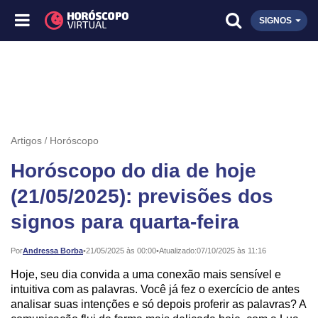
SIGNOS
Artigos
Horóscopo
Horóscopo do dia de hoje
(21/05/2025): previsões dos
signos para quarta-feira
Publicado:
Por
Andressa Borba
•
21/05/2025 às 00:00
•
Atualizado:
07/10/2025 às 11:16
Hoje, seu dia convida a uma conexão mais sensível e
intuitiva com as palavras. Você já fez o exercício de antes
analisar suas intenções e só depois proferir as palavras? A