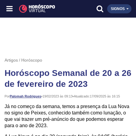
SIGNOS
Artigos
Horóscopo
Horóscopo Semanal de 20 a 26
de fevereiro de 2023
Publicado:
Por
Palomah Rodrigues
•
19/02/2023 às 09:13
•
Atualizado:
17/09/2025 às 16:15
Já no começo da semana, temos a presença da Lua Nova
no signo de Peixes, conhecido também como lunação, o
que vai trazer um pré-anúncio do que podemos esperar
para o ano de 2023.