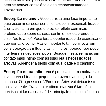
pessoa ou o seu próprio relacionamento. Tudo caminhará
bem se houver consciência das responsabilidades
envolvidas.
Escorpião no amor:
Você transita uma fase importante
para assumir os seus sentimentos com responsabilidade.
É uma semana em que é preciso refletir com mais
profundidade sobre os seus sentimentos e aprender a
dizer “eu te amo”. Você terá a oportunidade de expressar o
que pensa e sente. Mas é importante também levar em
consideração as influências familiares, porque isso pode
interferir nas decisões a dois. Busque, nesta semana, um
contato mais íntimo com as suas reais necessidades
afetivas. Aprender a sentir com qualidade é o caminho.
Escorpião no trabalho:
Você precisa ter uma rotina mais
leve, preenchida por pequenos prazeres ao longo da
semana. O ingresso de Vênus em Áries vai deixar isso
mais evidente. Trabalhar é ótimo, mas você também
precisa cuidar da sua saúde, principalmente com foco na
alimentação e na prática de atividades físicas. Veja o que
se adequa à sua realidade e dê o primeiro passo. A vida