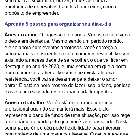
semana. Na sexta-feira, dia 24, é que você terá a
oportunidade de resolver trâmites financeiros, com o
propósito de empreender.
Aprenda 5 passos para organizar seu dia-a-dia
Áries no amor:
O ingresso do planeta Vênus no seu signo
o deixa em destaque. Mesmo sendo um período rápido,
ele colabora com eventos amorosos. Você começa a
semana mais consciente do seu momento pessoal. Mesmo
existindo a necessidade de se recolher, o que vai ficar em
destaque no ano de 2023, é uma semana em que a porta
para o amor será aberta. Mesmo que exista alguma
resistência, você vai se desarmar para deixar o amor
entrar. E está na hora mesmo de fazer isso, ariano, por isso
existe a necessidade de procurar ajuda terapêutica.
Áries no trabalho:
Você está encerrando um ciclo
profissional que não se manterá mais. Esse ciclo
representa o pano de fundo de uma situação, por isso rege
um cenário profundo pelo qual você vem passando. Nesta
semana, porém, o céu pede flexibilidade para interagir
com projetos de uma maneira diferente. O céu sugere que