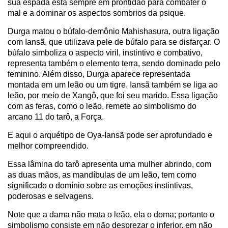
sua espada está sempre em prontidão para combater o
mal e a dominar os aspectos sombrios da psique.
Durga matou o búfalo-demônio Mahishasura, outra ligação
com Iansã, que utilizava pele de búfalo para se disfarçar. O
búfalo simboliza o aspecto viril, instintivo e combativo,
representa também o elemento terra, sendo dominado pelo
feminino. Além disso, Durga aparece representada
montada em um leão ou um tigre. Iansã também se liga ao
leão, por meio de Xangô, que foi seu marido. Essa ligação
com as feras, como o leão, remete ao simbolismo do
arcano 11 do tarô, a Força.
E aqui o arquétipo de Oya-Iansã pode ser aprofundado e
melhor compreendido.
Essa lâmina do tarô apresenta uma mulher abrindo, com
as duas mãos, as mandíbulas de um leão, tem como
significado o domínio sobre as emoções instintivas,
poderosas e selvagens.
Note que a dama não mata o leão, ela o doma; portanto o
simbolismo consiste em não desprezar o inferior, em não