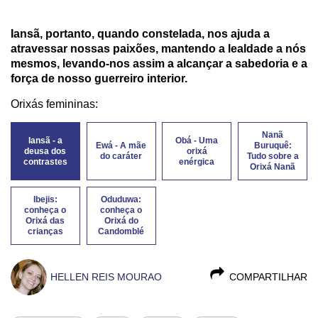
Iansã, portanto, quando constelada, nos ajuda a
atravessar nossas paixões, mantendo a lealdade a nós
mesmos, levando-nos assim a alcançar a sabedoria e a
força de nosso guerreiro interior.
Orixás femininas:
Nanã
Iansã - a
Obá - Uma
Ewá - A mãe
Buruquê:
deusa dos
orixá
do caráter
Tudo sobre a
contrastes
enérgica
Orixá Nanã
Ibejis:
Oduduwa:
conheça o
conheça o
Orixá das
Orixá do
crianças
Candomblé
HELLEN REIS MOURAO
COMPARTILHAR