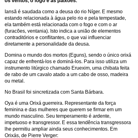
os ventos, o fogo e as paixões.
Iansã é saudada como a deusa do rio Níger. E mesmo
estando relacionada à água pelo rio e pela tempestade,
ela também está relacionada com o fogo e com o ar
(furacões, ventania). Isto indica a união de elementos
contraditórios e conflitantes, o que vai influenciar
diretamente a personalidade da deusa.
Domina o mundo dos mortos (Eguns), sendo o único orixá
capaz de enfrentá-los e dominá-los. Para isso utiliza um
instrumento litúrgico chamado Eruexim, uma chibata feita
de rabo de um cavalo atado a um cabo de osso, madeira
ou metal.
No Brasil foi sincretizada com Santa Bárbara.
Oya é uma Orixá guerreira. Representante da força
feminina e das mulheres que querem se firmar em um
mundo masculino. Seu temperamento é ardente,
impetuoso e transgressor. E essa tendência transgressora
lhe permitiu ampliar ainda seus conhecimentos. Em
Orixás, de Pierre Verger: