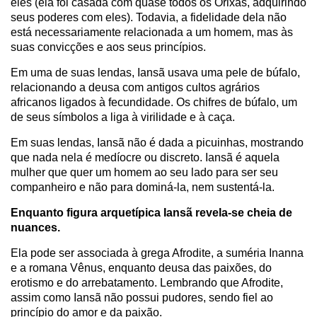
eles (ela foi casada com quase todos os Orixás, adquirindo
seus poderes com eles). Todavia, a fidelidade dela não
está necessariamente relacionada a um homem, mas às
suas convicções e aos seus princípios.
Em uma de suas lendas, Iansã usava uma pele de búfalo,
relacionando a deusa com antigos cultos agrários
africanos ligados à fecundidade. Os chifres de búfalo, um
de seus símbolos a liga à virilidade e à caça.
Em suas lendas, Iansã não é dada a picuinhas, mostrando
que nada nela é medíocre ou discreto. Iansã é aquela
mulher que quer um homem ao seu lado para ser seu
companheiro e não para dominá-la, nem sustentá-la.
Enquanto figura arquetípica Iansã revela-se cheia de
nuances.
Ela pode ser associada à grega Afrodite, a suméria Inanna
e a romana Vênus, enquanto deusa das paixões, do
erotismo e do arrebatamento. Lembrando que Afrodite,
assim como Iansã não possui pudores, sendo fiel ao
princípio do amor e da paixão.