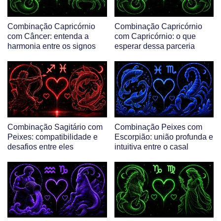
Combinação Capricórnio
Combinação Capricórnio
com Câncer: entenda a
com Capricórnio: o que
harmonia entre os signos
esperar dessa parceria
Combinação Sagitário com
Combinação Peixes com
Peixes: compatibilidade e
Escorpião: união profunda e
desafios entre eles
intuitiva entre o casal