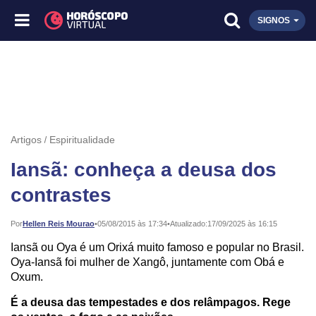
SIGNOS
Artigos
Espiritualidade
Iansã: conheça a deusa dos
contrastes
Publicado:
Por
Hellen Reis Mourao
•
05/08/2015 às 17:34
•
Atualizado:
17/09/2025 às 16:15
Iansã ou Oya é um Orixá muito famoso e popular no Brasil.
Oya-Iansã foi mulher de Xangô, juntamente com Obá e
Oxum.
É a deusa das tempestades e dos relâmpagos. Rege