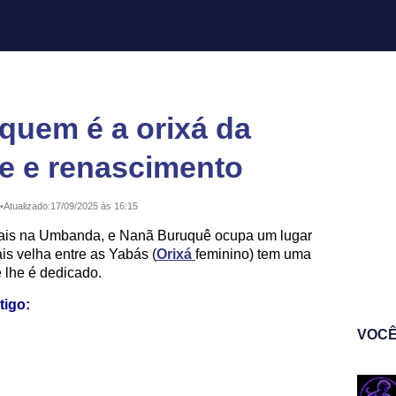
quem é a orixá da
te e renascimento
•
Atualizado:
17/09/2025 às 16:15
tais na Umbanda, e Nanã Buruquê ocupa um lugar
is velha entre as Yabás (
Orixá
feminino) tem uma
e lhe é dedicado.
tigo:
VOCÊ