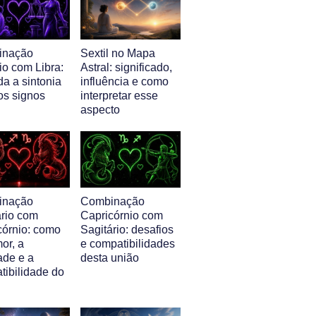
inação
Sextil no Mapa
io com Libra:
Astral: significado,
a a sintonia
influência e como
os signos
interpretar esse
aspecto
inação
Combinação
ário com
Capricórnio com
córnio: como
Sagitário: desafios
or, a
e compatibilidades
ade e a
desta união
tibilidade do