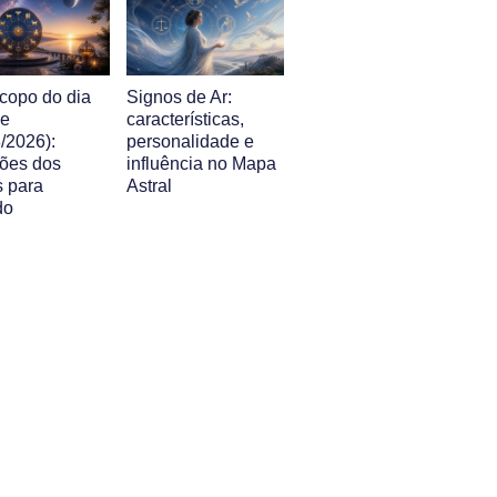
copo do dia
Signos de Ar:
je
características,
/2026):
personalidade e
sões dos
influência no Mapa
s para
Astral
do