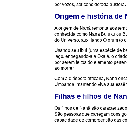
por vezes, ser considerada austera.
Origem e história de
A origem de Nanã remonta aos tempo
conhecida como Nana Buluku ou Buru
do Universo, auxiliando Olorum (o 
Usando seu ibiri (uma espécie de ba
lago, entregando-a a Oxalá, o criad
por serem feitos do elemento perte
ao morrer.
Com a diáspora africana, Nanã enco
Umbanda, mantendo viva sua essên
Filhas e filhos de Na
Os filhos de Nanã são caracterizado
São pessoas que carregam consigo
capacidade de compreensão das co