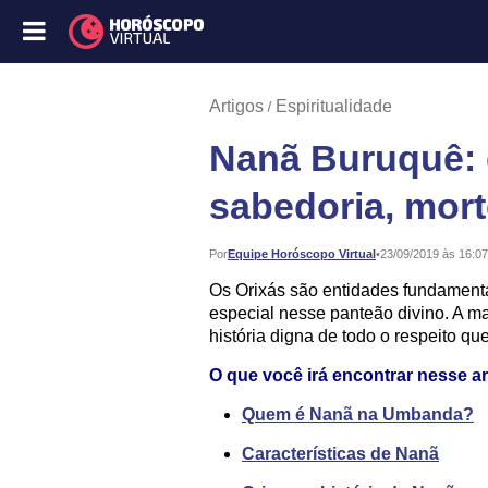
Artigos
Espiritualidade
Nanã Buruquê: 
sabedoria, mor
Publicado:
Por
Equipe Horóscopo Virtual
•
23/09/2019 às 16:07
Os Orixás são entidades fundamen
especial nesse panteão divino. A ma
história digna de todo o respeito qu
O que você irá encontrar nesse ar
Quem é Nanã na Umbanda?
Características de Nanã