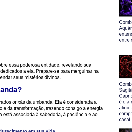
Comb
Aquár
entend
entre 
sobre essa poderosa entidade, revelando sua
is dedicados a ela. Prepare-se para mergulhar na
endar seus mistérios divinos.
Comb
banda?
Sagit
Capri
é o am
rados orixás da umbanda. Ela é considerada a
afinid
o e da transformação, trazendo consigo a energia
compa
a está associada à sabedoria, à paciência e ao
casal
adurecimento em sua vida