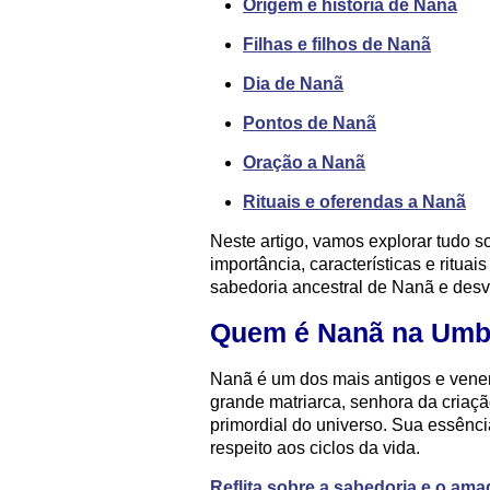
Origem e história de Nanã
Filhas e filhos de Nanã
Dia de Nanã
Pontos de Nanã
Oração a Nanã
Rituais e oferendas a Nanã
Neste artigo, vamos explorar tudo 
importância, características e ritua
sabedoria ancestral de Nanã e desv
Quem é Nanã na Um
Nanã é um dos mais antigos e vene
grande matriarca, senhora da criaçã
primordial do universo. Sua essênci
respeito aos ciclos da vida.
Reflita sobre a sabedoria e o am