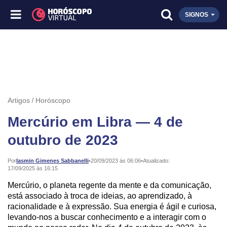
SIGNOS
Artigos
Horóscopo
Mercúrio em Libra — 4 de
outubro de 2023
Publicado:
Por
Iasmin Gimenes Sabbanelli
•
20/09/2023 às 06:06
•
Atualizado:
17/09/2025 às 16:15
Mercúrio, o planeta regente da mente e da comunicação,
está associado à troca de ideias, ao aprendizado, à
racionalidade e à expressão. Sua energia é ágil e curiosa,
levando-nos a buscar conhecimento e a interagir com o