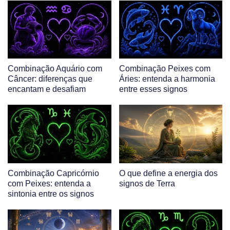
Combinação Aquário com
Combinação Peixes com
Câncer: diferenças que
Áries: entenda a harmonia
encantam e desafiam
entre esses signos
Combinação Capricórnio
O que define a energia dos
com Peixes: entenda a
signos de Terra
sintonia entre os signos