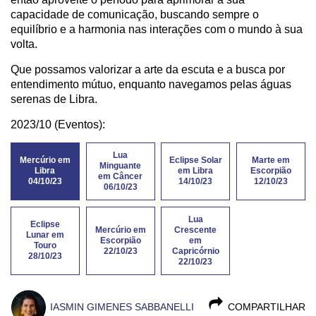
capacidade de comunicação, buscando sempre o
equilíbrio e a harmonia nas interações com o mundo à sua
volta.
Que possamos valorizar a arte da escuta e a busca por
entendimento mútuo, enquanto navegamos pelas águas
serenas de Libra.
2023/10 (Eventos):
Lua
Mercúrio em
Eclipse Solar
Marte em
Minguante
Libra
em Libra
Escorpião
em Câncer
04/10/23
14/10/23
12/10/23
06/10/23
Lua
Eclipse
Mercúrio em
Crescente
Lunar em
Escorpião
em
Touro
22/10/23
Capricórnio
28/10/23
22/10/23
IASMIN GIMENES SABBANELLI
COMPARTILHAR