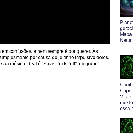
Plane
gerac
Mapa 
Netun
 em confusões, e nem sempre é por querer. Às
mplesmente por causa do jeitinho impulsivo deles.
e sua música ideal é “Save RockRoll”, do grupo
Comb
Capri
Virge
que f
essa 