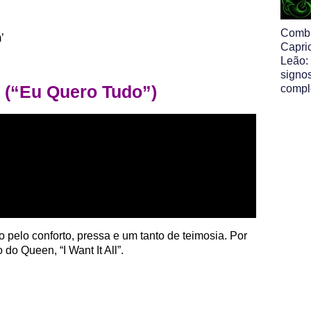
Comb
’
Capri
Leão:
signo
l” (“Eu Quero Tudo”)
comp
 pelo conforto, pressa e um tanto de teimosia. Por
do Queen, “I Want It All”.