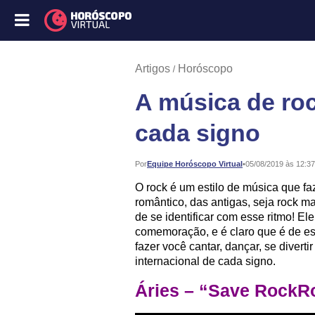
Artigos
Horóscopo
A música de roc
cada signo
Publicado:
Por
Equipe Horóscopo Virtual
•
05/08/2019 às 12:37
O rock é um estilo de música que fa
romântico, das antigas, seja rock m
de se identificar com esse ritmo! El
comemoração, e é claro que é de e
fazer você cantar, dançar, se diverti
internacional de cada signo.
Áries – “Save RockRo