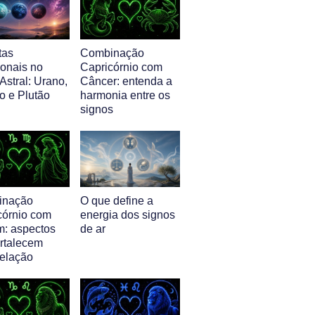
tas
Combinação
ionais no
Capricórnio com
Astral: Urano,
Câncer: entenda a
o e Plutão
harmonia entre os
signos
inação
O que define a
córnio com
energia dos signos
m: aspectos
de ar
ortalecem
relação