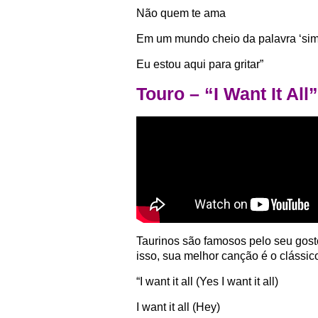
Não quem te ama
Em um mundo cheio da palavra ‘sim
Eu estou aqui para gritar”
Touro – “I Want It Al
Taurinos são famosos pelo seu gosto
isso, sua melhor canção é o clássico 
“I want it all (Yes I want it all)
I want it all (Hey)