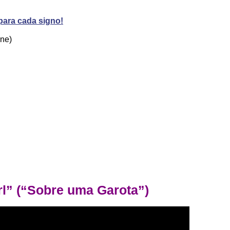
 para cada signo!
ine)
rl” (“Sobre uma Garota”)