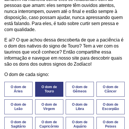
pessoas que amam: eles sempre têm ouvidos atentos,
nunca interrompem, ouvem até o final e estão sempre à
disposição, caso possam ajudar, nunca apressando quem
está falando. Para eles, é tudo sobre curtir sem pressa e
com qualidade.
E aí? O que achou dessa descoberta de que a paciência é
o dom dos nativos do signo de Touro? Tem a ver com os
taurinos que você conhece? Então compartilhe essa
informação e navegue em nosso site para descobrir quais
são os dons dos outros signos do Zodíaco!
O dom de cada signo:
O dom de
O dom de
O dom de
O dom de
Áries
Touro
Gêmeos
Câncer
O dom de
O dom de
O dom de
O dom de
Leão
Virgem
Libra
Escorpião
O dom de
O dom de
O dom de
O dom de
Sagitário
Capricórnio
Aquário
Peixes