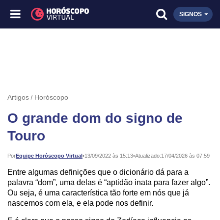
SIGNOS
Artigos
Horóscopo
O grande dom do signo de
Touro
Publicado:
Por
Equipe Horóscopo Virtual
•
13/09/2022 às 15:13
•
Atualizado:
17/04/2026 às 07:59
Entre algumas definições que o dicionário dá para a
palavra “dom”, uma delas é “aptidão inata para fazer algo”.
Ou seja, é uma característica tão forte em nós que já
nascemos com ela, e ela pode nos definir.