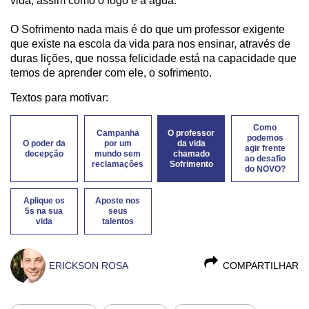
vida, assim como o fogo e a água.
O Sofrimento nada mais é do que um professor exigente
que existe na escola da vida para nos ensinar, através de
duras lições, que nossa felicidade está na capacidade que
temos de aprender com ele, o sofrimento.
Textos para motivar:
Como
Campanha
O professor
podemos
O poder da
por um
da vida
agir frente
decepção
mundo sem
chamado
ao desafio
reclamações
Sofrimento
do NOVO?
Aplique os
Aposte nos
5s na sua
seus
vida
talentos
ERICKSON ROSA
COMPARTILHAR