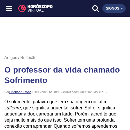
SIGNOS
Artigos
Reflexão
O professor da vida chamado
Sofrimento
Publicado:
Por
Erickson Rosa
•
03/03/2015 às 10:13
•
Atualizado:
17/09/2025 às 16:15
O sofrimento, palavra que tem sua origem no latim
sufferire
, que significa aguentar, sofrer. Sofrer significa
aguentar a dor, carregar um fardo. Porém, acredito que
seja muito mais do que isso. Sofrer tem uma profunda
conexão com aprender. Quando sofremos aprendemos