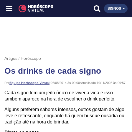
SIGNOS
Artigos
Horóscopo
Os drinks de cada signo
Publicado:
Por
Equipe Horóscopo Virtual
•
26/08/2014 às 00:00
•
Atualizado:
19/11/2025 às 09:57
Cada signo tem um jeito único de viver a vida e isso
também aparece na hora de escolher o drink perfeito.
Alguns preferem sabores intensos, outros gostam de algo
leve e refrescante, enquanto há quem busque ousadia ou
tradição até na hora de brindar.