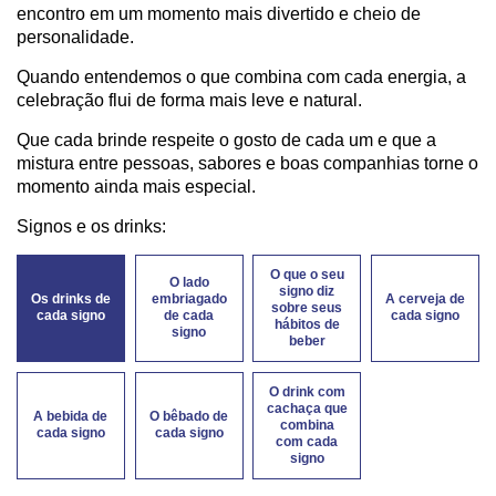
encontro em um momento mais divertido e cheio de
personalidade.
Quando entendemos o que combina com cada energia, a
celebração flui de forma mais leve e natural.
Que cada brinde respeite o gosto de cada um e que a
mistura entre pessoas, sabores e boas companhias torne o
momento ainda mais especial.
Signos e os drinks:
O que o seu
O lado
signo diz
Os drinks de
embriagado
A cerveja de
sobre seus
cada signo
de cada
cada signo
hábitos de
signo
beber
O drink com
cachaça que
A bebida de
O bêbado de
combina
cada signo
cada signo
com cada
signo