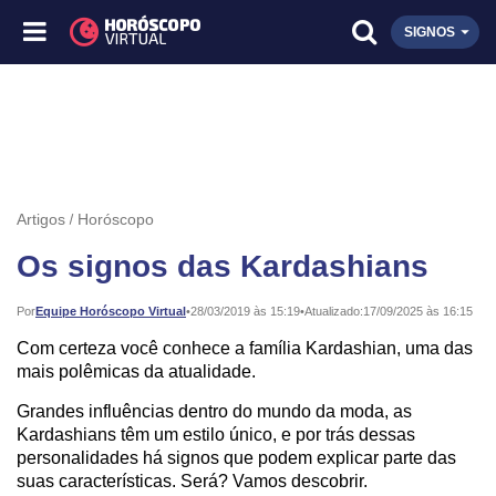
SIGNOS
Artigos
Horóscopo
Os signos das Kardashians
Publicado:
Por
Equipe Horóscopo Virtual
•
28/03/2019 às 15:19
•
Atualizado:
17/09/2025 às 16:15
Com certeza você conhece a família Kardashian, uma das
mais polêmicas da atualidade.
Grandes influências dentro do mundo da moda, as
Kardashians têm um estilo único, e por trás dessas
personalidades há signos que podem explicar parte das
suas características. Será? Vamos descobrir.