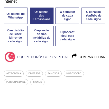
Internet:
Os signos
O Youtuber
O canal do
Os signos no
das
de cada
YouTube de
WhatsApp
Kardashians
signo
cada signo
O espisódio
O episódio
O podcast
de Black
de Não
ideal para
Mirror de
Inviabilize de
cada signo
cada signo
cada signo
EQUIPE HORÓSCOPO VIRTUAL
COMPARTILHAR
ASTROLOGIA
DIVERSOS
FAMOSOS
HOROSCOPO
PERSONALIDADE
SIGNOS