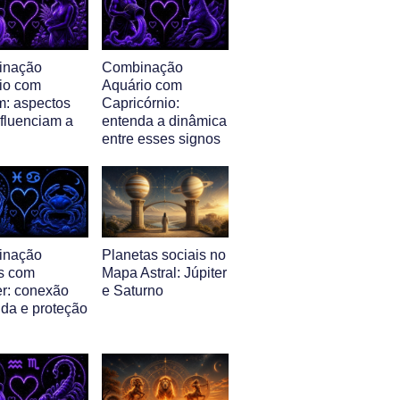
inação
Combinação
io com
Aquário com
m: aspectos
Capricórnio:
nfluenciam a
entenda a dinâmica
entre esses signos
inação
Planetas sociais no
s com
Mapa Astral: Júpiter
r: conexão
e Saturno
nda e proteção