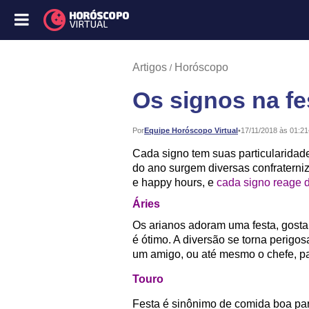
Artigos
Horóscopo
Os signos na fe
Publicado:
Por
Equipe Horóscopo Virtual
•
17/11/2018 às 01:21
Cada signo tem suas particularidades
do ano surgem diversas confraterni
e happy hours, e
cada signo reage d
Áries
Os arianos adoram uma festa, gosta
é ótimo. A diversão se torna perig
um amigo, ou até mesmo o chefe, pa
Touro
Festa é sinônimo de comida boa para