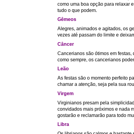
como uma boa opção para relaxar e
tudo o que podem.
Gêmeos
Alegres, animados e agitados, os g
vezes até passam do limite e deix
Câncer
Cancerianos são ótimos em festas,
como sempre, os cancerianos podem 
Leão
As festas são o momento perfeito pa
chamar a atenção, seja pela sua r
Virgem
Virginianos presam pela simplicidad
convidados mais próximos e nada mui
gostarão e reclamarão para todo m
Libra
Os librianos são calmos e bastante 