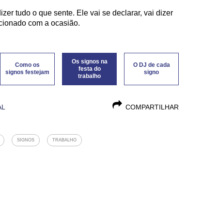
er tudo o que sente. Ele vai se declarar, vai dizer
cionado com a ocasião.
Os signos na
Como os
O DJ de cada
festa do
signos festejam
signo
trabalho
AL
COMPARTILHAR
SIGNOS
TRABALHO