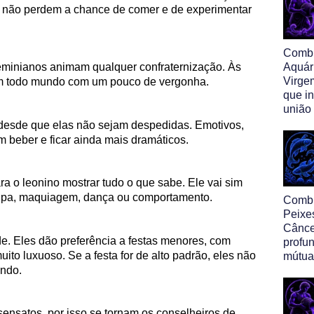
 não perdem a chance de comer e de experimentar
Comb
eminianos animam qualquer confraternização. Às
Aquár
Virge
am todo mundo com um pouco de vergonha.
que i
união
 desde que elas não sejam despedidas. Emotivos,
beber e ficar ainda mais dramáticos.
ra o leonino mostrar tudo o que sabe. Ele vai sim
oupa, maquiagem, dança ou comportamento.
Comb
Peixe
Cânce
e. Eles dão preferência a festas menores, com
profu
to luxuoso. Se a festa for de alto padrão, eles não
mútua
undo.
sensatos, por isso se tornam os conselheiros de