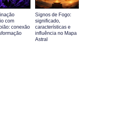
inação
Signos de Fogo:
io com
significado,
pião: conexão
características e
nsformação
influência no Mapa
Astral