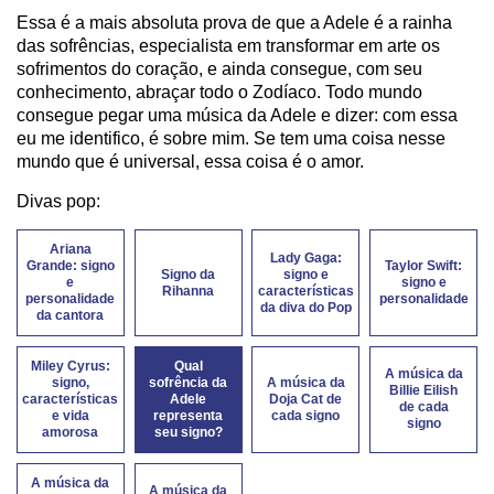
Essa é a mais absoluta prova de que a Adele é a rainha
das sofrências, especialista em transformar em arte os
sofrimentos do coração, e ainda consegue, com seu
conhecimento, abraçar todo o Zodíaco. Todo mundo
consegue pegar uma música da Adele e dizer: com essa
eu me identifico, é sobre mim. Se tem uma coisa nesse
mundo que é universal, essa coisa é o amor.
Divas pop:
Ariana
Lady Gaga:
Grande: signo
Taylor Swift:
Signo da
signo e
e
signo e
Rihanna
características
personalidade
personalidade
da diva do Pop
da cantora
Miley Cyrus:
Qual
A música da
signo,
sofrência da
A música da
Billie Eilish
características
Adele
Doja Cat de
de cada
e vida
representa
cada signo
signo
amorosa
seu signo?
A música da
A música da