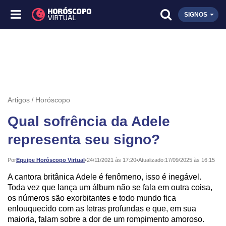
SIGNOS
Artigos
Horóscopo
Qual sofrência da Adele
representa seu signo?
Publicado:
Por
Equipe Horóscopo Virtual
•
24/11/2021 às 17:20
•
Atualizado:
17/09/2025 às 16:15
A cantora britânica Adele é fenômeno, isso é inegável.
Toda vez que lança um álbum não se fala em outra coisa,
os números são exorbitantes e todo mundo fica
enlouquecido com as letras profundas e que, em sua
maioria, falam sobre a dor de um rompimento amoroso.