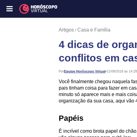
Artigos
Casa e Família
4 dicas de orga
conflitos em ca
Publicado:
Por
Equipe Horóscopo Virtual
•
21/08/2018 às 14:28
Você finalmente chegou naquela fa
pais tinham coisa para fazer em ca
minuto só aparece mais e mais cois
organização da sua casa, aqui vão 4
Papéis
É incrível como brota papel do chão