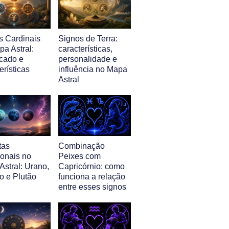
s Cardinais
Signos de Terra:
a Astral:
características,
icado e
personalidade e
erísticas
influência no Mapa
Astral
tas
Combinação
ionais no
Peixes com
Astral: Urano,
Capricórnio: como
o e Plutão
funciona a relação
entre esses signos