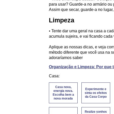
para usar? Guarde-a no armário ou 
Assim que secar, guarde-a no lugar
Limpeza
• Tente dar uma geral na casa a ca
acumula sujeira, e vai ficando cada v
Aplique as nossas dicas, e veja co
método diferente que você usa na 
adoraríamos saber
Organização e Limpeza: Por que 
Casa:
Casa nova,
Experimente e
energia nova.
sinta os efeitos
Escolha bem a
da Casa Corpo
nova morada
Realize sonhos