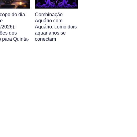
copo do dia
Combinação
je
Aquário com
/2026):
Aquário: como dois
sões dos
aquarianos se
 para Quinta-
conectam