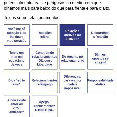
potencialmente reais e perigosos na medida em que
olhamos mais para baixo do que para frente e para o alto.
Textos sobre relacionamentos:
Você me dá
Relações
atenção e eu
Relações
Descurtindo
afetivas ou
lhe dou o
reféns
a Relação
aflitivas?
meu coração
Tenho em
Construindo
Sim, os
mim um
relacionamentos
De repente no
opostos se
pedacinho
- Diálogo e
relacionamento
atraem!
de você
Liberdade
Diferenças:
Diga "eu te
Relacionamentos
para o amor
Responsabilidade
amo"
relâmpago
nada é
afetiva
impossível
Ainda existe
Apegou
amor ou
rapidamente?
virou
Cilada Bino...
amizade?