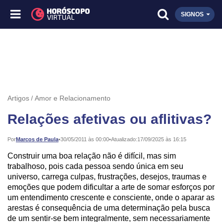
SIGNOS
Artigos
Amor e Relacionamento
Relações afetivas ou aflitivas?
Publicado:
Por
Marcos de Paula
•
30/05/2011 às 00:00
•
Atualizado:
17/09/2025 às 16:15
Construir uma boa relação não é difícil, mas sim
trabalhoso, pois cada pessoa sendo única em seu
universo, carrega culpas, frustrações, desejos, traumas e
emoções que podem dificultar a arte de somar esforços por
um entendimento crescente e consciente, onde o aparar as
arestas é consequência de uma determinação pela busca
de um sentir-se bem integralmente, sem necessariamente