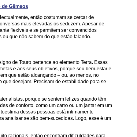
no de Gêmeos
electualmente, então costumam se cercar de
s conversas mais elevadas os seduzem. Apesar de
ante flexíveis e se permitem ser convencidos
 ou que não sabem do que estão falando.
 signo de Touro pertence ao elemento Terra. Essas
metas e aos seus objetivos, porque seu bem-estar e
rem que estão alcançando – ou, ao menos, no
lo que desejam. Precisam de estabilidade para se
terialistas, porque se sentem felizes quando têm
ades de conforto, como um carro ou um jantar em um
autoestima dessas pessoas está intimamente
ra analisar se são bem-sucedidas. Logo, esse é um
to racionais, então encontram dificuldades para