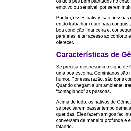
os dois pés bem plantados no chão.
emotivo ou sensível, por serem muit
Por fim, esses nativos são pessoas 
então trabalham duro para conquist
boa condição financeira e, consequ
para eles, é ter acesso ao conforto
oferecer.
Características de 
Se precisarmos resumir o signo de 
uma boa escolha. Geminianos são m
humor. Por essa razão, são bons co
Quando chegam a um ambiente, trans
“contagiando” as pessoas.
Acima de tudo, os nativos de Gêmeo
se precisarem passar tempo demais
queridas. Eles fazem amigos facilme
conversam de maneira profunda e 
falando.