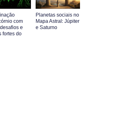
inação
Planetas sociais no
córnio com
Mapa Astral: Júpiter
 desafios e
e Saturno
 fortes do