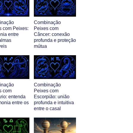
inação
Combinação
s com Peixes:
Peixes com
nia entre
Câncer: conexão
almas
profunda e proteção
veis
mútua
inação
Combinação
s com
Peixes com
rio: entenda
Escorpião: união
monia entre os
profunda e intuitiva
entre o casal