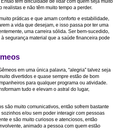
 Então têm dificuldade de lidar com quem seja muito
o realistas e não têm muito tempo a perder.
muito práticas e que amam conforto e estabilidade,
arem a vida que desejam, e isso passa por ter uma
entemente, uma carreira sólida. Ser bem-sucedido,
 e à segurança material que a saúde financeira pode
Gêmeos
Gêmeos em uma única palavra, “alegria” talvez seja
uito divertidos e quase sempre estão de bom
mpanheiros para qualquer programa ou atividade.
formam tudo e elevam o astral do lugar,
s são muito comunicativos, então sofrem bastante
 sozinhos e/ou sem poder interagir com pessoas
nte e são muito curiosos e atenciosos, então
envolvente, animado a pessoa com quem estão