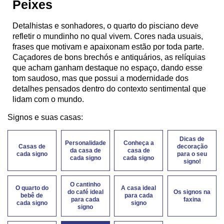
Peixes
Detalhistas e sonhadores, o quarto do pisciano deve
refletir o mundinho no qual vivem. Cores nada usuais,
frases que motivam e apaixonam estão por toda parte.
Caçadores de bons brechós e antiquários, as relíquias
que acham ganham destaque no espaço, dando esse
tom saudoso, mas que possui a modernidade dos
detalhes pensados dentro do contexto sentimental que
lidam com o mundo.
Signos e suas casas:
Dicas de
Personalidade
Conheça a
Casas de
decoração
da casa de
casa de
cada signo
para o seu
cada signo
cada signo
signo!
O cantinho
O quarto do
A casa ideal
do café ideal
Os signos na
bebê de
para cada
para cada
faxina
cada signo
signo
signo