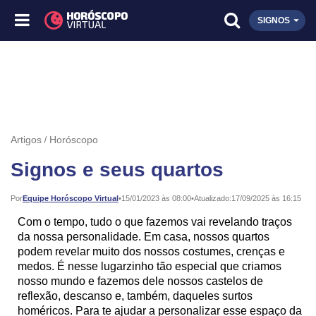
SIGNOS
Artigos
Horóscopo
Signos e seus quartos
Publicado:
Por
Equipe Horóscopo Virtual
•
15/01/2023 às 08:00
•
Atualizado:
17/09/2025 às 16:15
Com o tempo, tudo o que fazemos vai revelando traços
da nossa personalidade. Em casa, nossos quartos
podem revelar muito dos nossos costumes, crenças e
medos. É nesse lugarzinho tão especial que criamos
nosso mundo e fazemos dele nossos castelos de
reflexão, descanso e, também, daqueles surtos
homéricos. Para te ajudar a personalizar esse espaço da