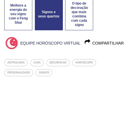
O tipo de
Melhore a
decoração
energia do
Signos e
que mais
seu signo
seus quartos
combina
com o Feng
com cada
Shui
signo
EQUIPE HORÓSCOPO VIRTUAL
COMPARTILHAR
ASTROLOGIA
CASA
DECORACAO
HOROSCOPO
PERSONALIDADE
SIGNOS