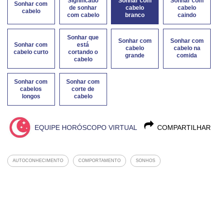
Significado
Sonhar com
Sonhar com
Sonhar com
de sonhar
cabelo
cabelo
cabelo
com cabelo
branco
caindo
Sonhar que
Sonhar com
Sonhar com
Sonhar com
está
cabelo
cabelo na
cabelo curto
cortando o
grande
comida
cabelo
Sonhar com
Sonhar com
cabelos
corte de
longos
cabelo
EQUIPE HORÓSCOPO VIRTUAL
COMPARTILHAR
AUTOCONHECIMENTO
COMPORTAMENTO
SONHOS