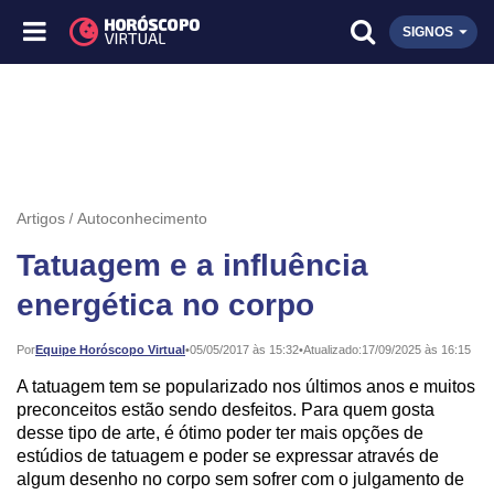
SIGNOS
Artigos
Autoconhecimento
Tatuagem e a influência
energética no corpo
Publicado:
Por
Equipe Horóscopo Virtual
•
05/05/2017 às 15:32
•
Atualizado:
17/09/2025 às 16:15
A tatuagem tem se popularizado nos últimos anos e muitos
preconceitos estão sendo desfeitos. Para quem gosta
desse tipo de arte, é ótimo poder ter mais opções de
estúdios de tatuagem e poder se expressar através de
algum desenho no corpo sem sofrer com o julgamento de