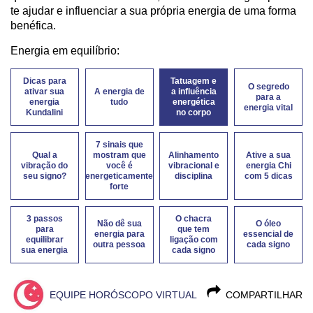
te ajudar e influenciar a sua própria energia de uma forma
benéfica.
Energia em equilíbrio:
Dicas para
Tatuagem e
O segredo
ativar sua
A energia de
a influência
para a
energia
tudo
energética
energia vital
Kundalini
no corpo
7 sinais que
Qual a
mostram que
Alinhamento
Ative a sua
vibração do
você é
vibracional e
energia Chi
seu signo?
energeticamente
disciplina
com 5 dicas
forte
3 passos
O chacra
Não dê sua
O óleo
para
que tem
energia para
essencial de
equilibrar
ligação com
outra pessoa
cada signo
sua energia
cada signo
EQUIPE HORÓSCOPO VIRTUAL
COMPARTILHAR