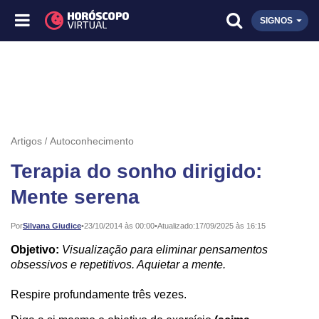
SIGNOS
Artigos
Autoconhecimento
Terapia do sonho dirigido:
Mente serena
Publicado:
Por
Silvana Giudice
•
23/10/2014 às 00:00
•
Atualizado:
17/09/2025 às 16:15
Objetivo:
Visualização para eliminar pensamentos
obsessivos e repetitivos. Aquietar a mente.
Respire profundamente três vezes.