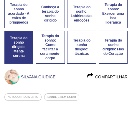
Terapia do
Terapia do
Conheça a
Terapia do
sonho
sonho:
terapia do
sonho:
acordado - A
Exercer uma
sonho
Labirinto das
caixa de
boa
dirigido
emoções
brinquedos
liderança
Terapia do
Terapia do
sonho:
Terapia do
Terapia do
sonho
Como
sonho
sonho
dirigido:
facilitar a
dirigido:
dirigido: Fios
Mente
cura mente-
técnicas
do Coração
serena
corpo
SILVANA GIUDICE
COMPARTILHAR
AUTOCONHECIMENTO
SAUDE E BEM-ESTAR