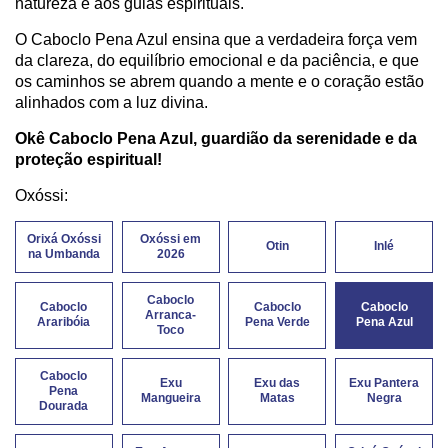
natureza e aos guias espirituais.
O Caboclo Pena Azul ensina que a verdadeira força vem
da clareza, do equilíbrio emocional e da paciência, e que
os caminhos se abrem quando a mente e o coração estão
alinhados com a luz divina.
Okê Caboclo Pena Azul, guardião da serenidade e da
proteção espiritual!
Oxóssi:
Orixá Oxóssi
Oxóssi em
Otin
Inlé
na Umbanda
2026
Caboclo
Caboclo
Caboclo
Caboclo
Arranca-
Araribóia
Pena Verde
Pena Azul
Toco
Caboclo
Exu
Exu das
Exu Pantera
Pena
Mangueira
Matas
Negra
Dourada