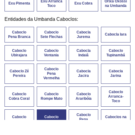
Exu Arranca
Orixá Oxóssi
Exu Pimenta
Exu Cobra
Toco
na Umbanda
Entidades da Umbanda Caboclos:
Caboclo
Caboclo
Cabocla
Cabocla Iara
Pena Branca
Sete Flechas
Jurema
Caboclo
Caboclo
Cabocla
Caboclo
Ubirajara
Ventania
Indaiá
Tupinambá
Caboclo
Caboclo Zé
Cabocla
Cabocla
Pena
Pereira
Jacira
Jarina
Vermelha
Caboclo
Caboclo
Caboclo
Caboclo
Arranca-
Cobra Coral
Rompe Mato
Araribóia
Toco
Caboclo
Caboclo
Caboclo
Caboclos na
Pena
Pena Verde
Pena Azul
Umbanda
Dourada