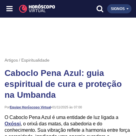
SIGNOS
Artigos
Espiritualidade
Caboclo Pena Azul: guia
espiritual de cura e proteção
na Umbanda
Publicado:
Por
Equipe Horóscopo Virtual
•
01/11/2025 às 07:00
O Caboclo Pena Azul é uma entidade de luz ligada a
Oxóssi
, o orixá das matas, da sabedoria e do
conhecimento. Sua vibração reflete a harmonia entre força