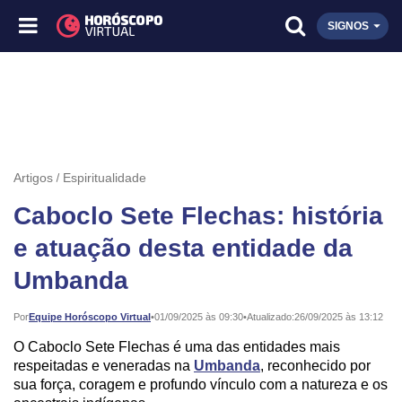
SIGNOS
Artigos
Espiritualidade
Caboclo Sete Flechas: história
e atuação desta entidade da
Umbanda
Publicado:
Por
Equipe Horóscopo Virtual
•
01/09/2025 às 09:30
•
Atualizado:
26/09/2025 às 13:12
O Caboclo Sete Flechas é uma das entidades mais
respeitadas e veneradas na
Umbanda
, reconhecido por
sua força, coragem e profundo vínculo com a natureza e os