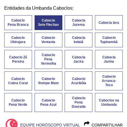
Entidades da Umbanda Caboclos:
Caboclo
Caboclo
Cabocla
Cabocla Iara
Pena Branca
Sete Flechas
Jurema
Caboclo
Caboclo
Cabocla
Caboclo
Ubirajara
Ventania
Indaiá
Tupinambá
Caboclo
Caboclo Zé
Cabocla
Cabocla
Pena
Pereira
Jacira
Jarina
Vermelha
Caboclo
Caboclo
Caboclo
Caboclo
Arranca-
Cobra Coral
Rompe Mato
Araribóia
Toco
Caboclo
Caboclo
Caboclo
Caboclos na
Pena
Pena Verde
Pena Azul
Umbanda
Dourada
EQUIPE HORÓSCOPO VIRTUAL
COMPARTILHAR