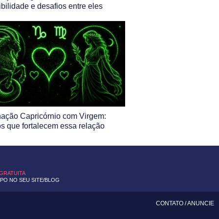
bilidade e desafios entre eles
ação Capricórnio com Virgem:
s que fortalecem essa relação
 GRATUITA
O NO SEU SITE/BLOG
CONTATO
/
ANUNCIE