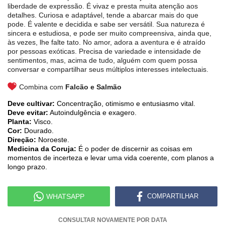
liberdade de expressão. É vivaz e presta muita atenção aos
detalhes. Curiosa e adaptável, tende a abarcar mais do que
pode. É valente e decidida e sabe ser versátil. Sua natureza é
sincera e estudiosa, e pode ser muito compreensiva, ainda que,
às vezes, lhe falte tato. No amor, adora a aventura e é atraído
por pessoas exóticas. Precisa de variedade e intensidade de
sentimentos, mas, acima de tudo, alguém com quem possa
conversar e compartilhar seus múltiplos interesses intelectuais.
Combina com
Falcão e Salmão
Deve cultivar:
Concentração, otimismo e entusiasmo vital.
Deve evitar:
Autoindulgência e exagero.
Planta:
Visco.
Cor:
Dourado.
Direção:
Noroeste.
Medicina da Coruja:
É o poder de discernir as coisas em
momentos de incerteza e levar uma vida coerente, com planos a
longo prazo.
WHATSAPP
COMPARTILHAR
CONSULTAR NOVAMENTE POR DATA