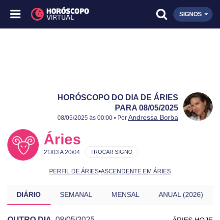
SIGNOS
HORÓSCOPO DO DIA DE ÁRIES
PARA 08/05/2025
Publicado:
08/05/2025
Atualizado:
08/05/2025
Andressa Borba
08/05/2025 às 00:00 • Por
Áries
21/03 A 20/04
TROCAR SIGNO
PERFIL DE ÁRIES
•
ASCENDENTE EM ÁRIES
DIÁRIO
SEMANAL
MENSAL
ANUAL (2026)
OUTRO DIA
08/05/2025
ÁRIES HOJE