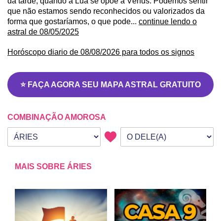
da tarde, quando a Lua se opõe a Vênus. Podemos sentir
que não estamos sendo reconhecidos ou valorizados da
forma que gostaríamos, o que pode...
continue lendo o
astral de 08/05/2025
Horóscopo diario de 08/08/2026 para todos os signos
⭐ FAÇA AGORA SEU MAPA ASTRAL GRATUITO
COMBINAÇÃO AMOROSA
Seu signo
Signo da outra pessoa
MAIS SOBRE ÁRIES