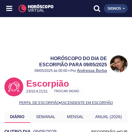
SIGNOS
HORÓSCOPO DO DIA DE
ESCORPIÃO PARA 09/05/2025
Publicado:
09/05/2025
Atualizado:
09/05/2025
Andressa Borba
09/05/2025 às 00:00 • Por
Escorpião
23/10 A 21/11
TROCAR SIGNO
PERFIL DE ESCORPIÃO
•
ASCENDENTE EM ESCORPIÃO
DIÁRIO
SEMANAL
MENSAL
ANUAL (2026)
OUTRO DIA
09/05/2025
ESCORPIÃO HOJE