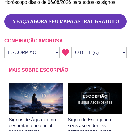
Horóscopo diario de 06/08/2026 para todos os signos
⭐ FAÇA AGORA SEU MAPA ASTRAL GRATUITO
COMBINAÇÃO AMOROSA
Seu signo
Signo da outra pessoa
MAIS SOBRE ESCORPIÃO
Signos de Água: como
Signo de Escorpião e
despertar o potencial
seus ascendentes: